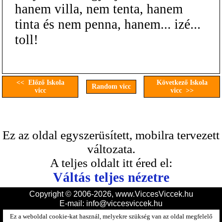
hanem villa, nem tenta, hanem
tinta és nem penna, hanem... izé...
toll!
<< Előző Iskola
Következő Iskola
Random vicc
vicc
vicc >>
Ez az oldal egyszerüsített, mobilra tervezett
változata.
A teljes oldalt itt éred el:
Váltás teljes nézetre
Copyright © 2006-2026, www.ViccesViccek.hu
E-mail:
info@viccesviccek.hu
Ez a weboldal cookie-kat használ, melyekre szükség van az oldal megfelelő