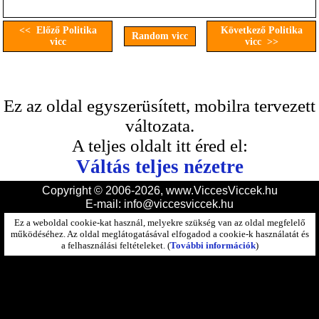
<< Előző Politika
Következő Politika
Random vicc
vicc
vicc >>
Ez az oldal egyszerüsített, mobilra tervezett
változata.
A teljes oldalt itt éred el:
Váltás teljes nézetre
Copyright © 2006-2026, www.ViccesViccek.hu
E-mail:
info@viccesviccek.hu
Ez a weboldal cookie-kat használ, melyekre szükség van az oldal megfelelő
működéséhez. Az oldal meglátogatásával elfogadod a cookie-k használatát és
a felhasználási feltételeket. (
További információk
)