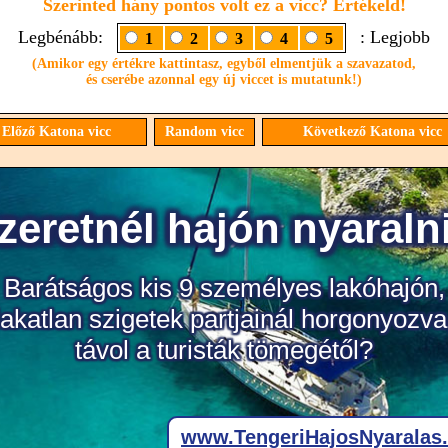
Szerinted hány pontos volt ez a vicc? Értékeld!
Legbénább:
: Legjobb
1
2
3
4
5
(Amikor egy értékre kattintasz, egyből elmentjük a szavazatod,
és cserébe azonnal egy új viccet is mutatunk!)
Előző Katona vicc
Random vicc
Következő Katona vicc