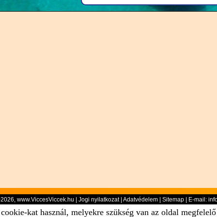
-2026, www.ViccesViccek.hu |
Jogi nyilatkozat
|
Adatvédelem
|
Sitemap
| E-mail:
inf
 cookie-kat használ, melyekre szükség van az oldal megfelel