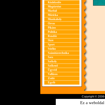
Közlekedés
Megtörtént
Morbid
Móricka
Munkahely
Orvos
Pikáns
Politika
Rendőr
Skót
Sport
Stirlitz
Számítástechnika
Szex
Székely
Szőkenő
Ügyvéd
Vallásos
Zsidó
Egyéb
Copyright © 2006
Ez a weboldal