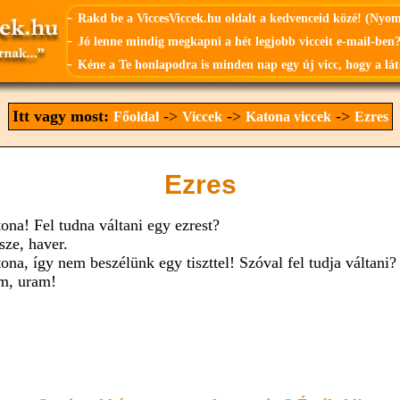
-
Rakd be a ViccesViccek.hu oldalt a kedvenceid közé! (Nyo
-
Jó lenne mindig megkapni a hét legjobb vicceit e-mail-ben?
-
Kéne a Te honlapodra is minden nap egy új vicc, hogy a lát
Itt vagy most:
->
->
->
Főoldal
Viccek
Katona viccek
Ezres
Ezres
tona! Fel tudna váltani egy ezrest?
sze, haver.
ona, így nem beszélünk egy tiszttel! Szóval fel tudja váltani?
m, uram!