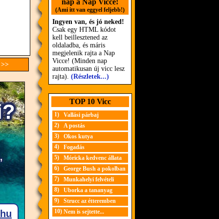
nap a Nap Vicce!
(Ami itt van eggyel feljebb!)
Ingyen van, és jó neked!
Csak egy HTML kódot
kell beillesztened az
oldaladba, és máris
megjelenik rajta a Nap
Vicce! (Minden nap
 >>
automatikusan új vicc lesz
rajta).
(Részletek...)
TOP 10 Vicc
1)
Vallási párbaj
2)
A postás
3)
Okos kutya
4)
Fogadás
5)
Móricka kedvenc állata
6)
George Bush a pokolban
7)
Munkahelyi felvételi
8)
Uborka a tananyag
9)
Strucc az étteremben
10)
Nem is sejtette...