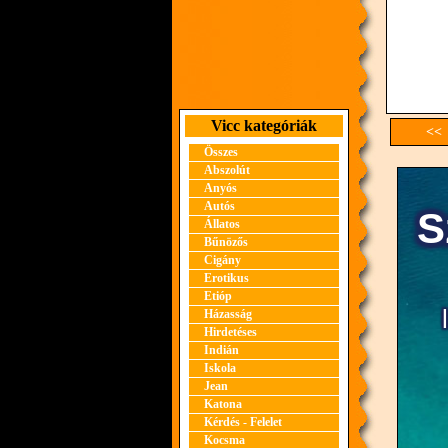
Vicc kategóriák
<< 
Összes
Abszolút
Anyós
Autós
Állatos
Bűnözős
Cigány
Erotikus
Etióp
Házasság
Hirdetéses
Indián
Iskola
Jean
Katona
Kérdés - Felelet
Kocsma