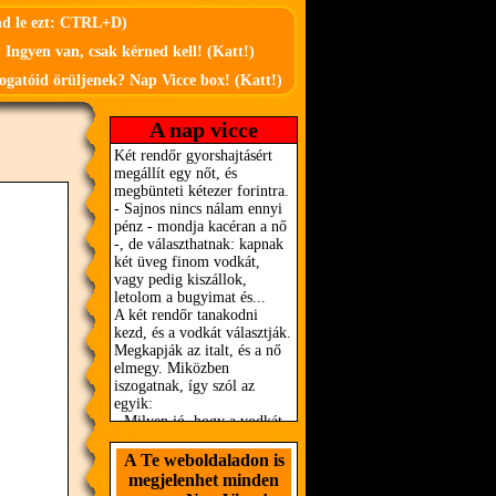
md le ezt: CTRL+D)
 Ingyen van, csak kérned kell! (Katt!)
ogatóid örüljenek? Nap Vicce box! (Katt!)
A nap vicce
A Te weboldaladon is
megjelenhet minden