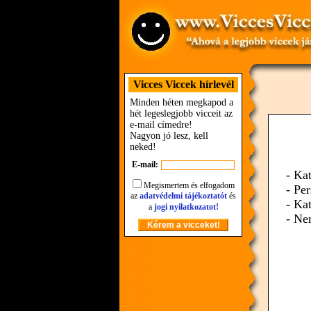
Vicces Viccek hírlevél
Minden héten megkapod a
hét legeslegjobb vicceit az
e-mail címedre!
Nagyon jó lesz, kell
neked!
E-mail:
- Ka
Megismertem és elfogadom
- Per
az
adatvédelmi tájékoztatót
és
- Kat
a
jogi nyilatkozatot!
- Ne