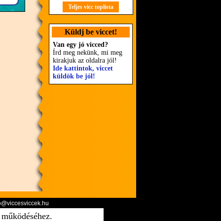
Teljes vicc toplista
Küldj be viccet!
Van egy jó vicced?
Írd meg nekünk, mi meg
kirakjuk az oldalra jól!
Ide kattintok, viccet
küldök be jól!
o@viccesviccek.hu
ő működéséhez.