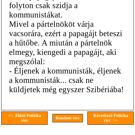
folyton csak szidja a
kommunistákat.
Mivel a pártelnököt várja
vacsorára, ezért a papagájt beteszi
a hűtőbe. A miután a pártelnök
elmegy, kiengedi a papagájt, aki
megszólal:
- Éljenek a kommunisták, éljenek
a kommunisták... csak ne
küldjetek még egyszer Szibériába!
<< Előző Politika
Következő Politika
Random vicc
vicc
vicc >>