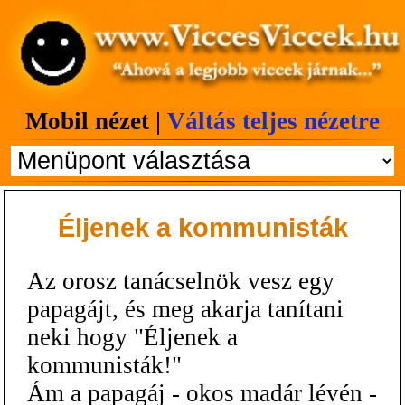
Mobil nézet |
Váltás teljes nézetre
Éljenek a kommunisták
Az orosz tanácselnök vesz egy
papagájt, és meg akarja tanítani
neki hogy "Éljenek a
kommunisták!"
Ám a papagáj - okos madár lévén -