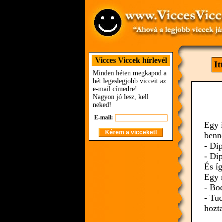
Vicces Viccek hírlevél
It
Minden héten megkapod a
hét legeslegjobb vicceit az
e-mail címedre!
Nagyon jó lesz, kell
neked!
E-mail:
Egy 
benn
- Di
- Di
És í
Egy 
- Bo
- Tu
hozt