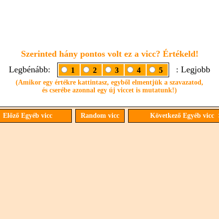
Szerinted hány pontos volt ez a vicc? Értékeld!
Legbénább:
: Legjobb
1
2
3
4
5
(Amikor egy értékre kattintasz, egyből elmentjük a szavazatod,
és cserébe azonnal egy új viccet is mutatunk!)
 Előző Egyéb vicc
Random vicc
Következő Egyéb vicc