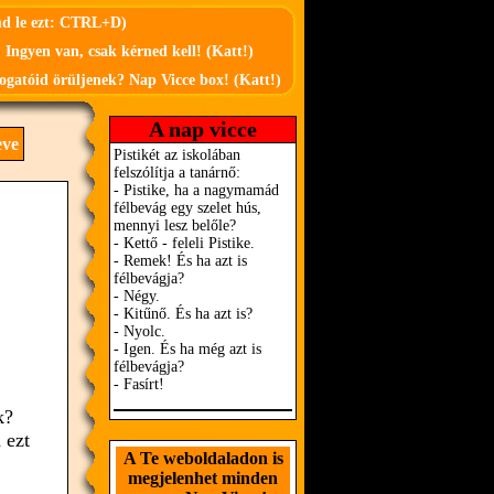
md le ezt: CTRL+D)
 Ingyen van, csak kérned kell! (Katt!)
ogatóid örüljenek? Nap Vicce box! (Katt!)
A nap vicce
eve
k?
 ezt
A Te weboldaladon is
megjelenhet minden