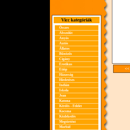
Vicc kategóriák
Összes
Abszolút
Anyós
Autós
Állatos
Bűnözős
Cigány
Erotikus
<<
Etióp
Házasság
Hirdetéses
Indián
Iskola
Jean
Katona
Kérdés - Felelet
Kocsma
Közlekedés
Megtörtént
Morbid