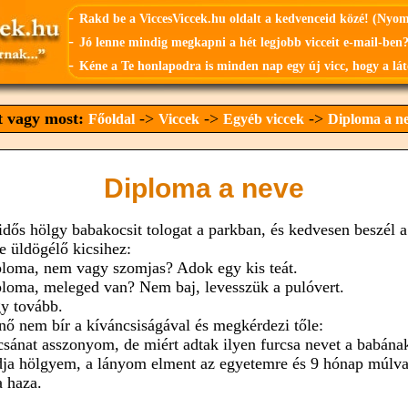
-
Rakd be a ViccesViccek.hu oldalt a kedvenceid közé! (Nyo
-
Jó lenne mindig megkapni a hét legjobb vicceit e-mail-ben?
-
Kéne a Te honlapodra is minden nap egy új vicc, hogy a lát
t vagy most:
->
->
->
Főoldal
Viccek
Egyéb viccek
Diploma a n
Diploma a neve
idős hölgy babakocsit tologat a parkban, és kedvesen beszél a
e üldögélő kicsihez:
ploma, nem vagy szomjas? Adok egy kis teát.
ploma, meleged van? Nem baj, levesszük a pulóvert.
gy tovább.
nő nem bír a kíváncsiságával és megkérdezi tőle:
csánat asszonyom, de miért adtak ilyen furcsa nevet a babána
dja hölgyem, a lányom elment az egyetemre és 9 hónap múlva
a haza.