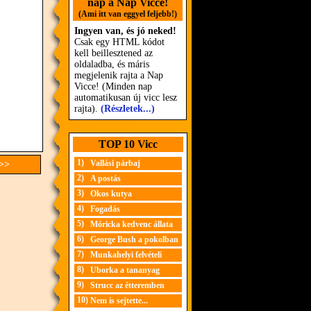
nap a Nap Vicce!
(Ami itt van eggyel feljebb!)
Ingyen van, és jó neked!
Csak egy HTML kódot
kell beillesztened az
oldaladba, és máris
megjelenik rajta a Nap
Vicce! (Minden nap
automatikusan új vicc lesz
rajta).
(Részletek...)
TOP 10 Vicc
1)
Vallási párbaj
 >>
2)
A postás
3)
Okos kutya
4)
Fogadás
5)
Móricka kedvenc állata
6)
George Bush a pokolban
7)
Munkahelyi felvételi
8)
Uborka a tananyag
9)
Strucc az étteremben
10)
Nem is sejtette...