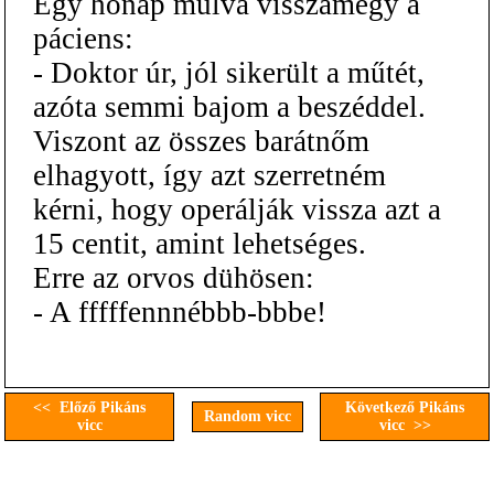
Egy hónap múlva visszamegy a
páciens:
- Doktor úr, jól sikerült a műtét,
azóta semmi bajom a beszéddel.
Viszont az összes barátnőm
elhagyott, így azt szerretném
kérni, hogy operálják vissza azt a
15 centit, amint lehetséges.
Erre az orvos dühösen:
- A fffffennnébbb-bbbe!
<< Előző Pikáns
Következő Pikáns
Random vicc
vicc
vicc >>