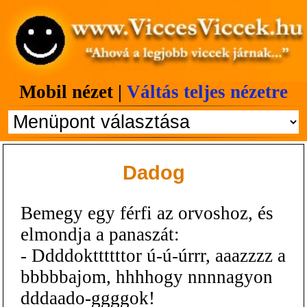
Mobil nézet |
Váltás teljes nézetre
Dadog
Bemegy egy férfi az orvoshoz, és
elmondja a panaszát:
- Ddddokttttttor ú-ú-úrrr, aaazzzz a
bbbbbajom, hhhhogy nnnnagyon
dddaado-ggggok!