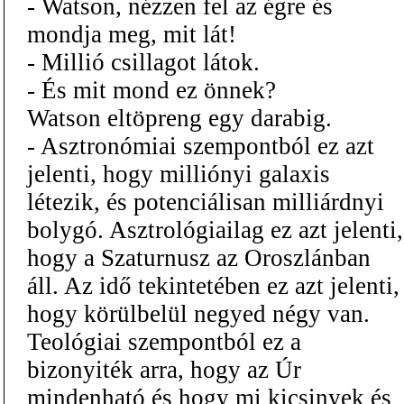
- Watson, nézzen fel az égre és
mondja meg, mit lát!
- Millió csillagot látok.
- És mit mond ez önnek?
Watson eltöpreng egy darabig.
- Asztronómiai szempontból ez azt
jelenti, hogy milliónyi galaxis
létezik, és potenciálisan milliárdnyi
bolygó. Asztrológiailag ez azt jelenti,
hogy a Szaturnusz az Oroszlánban
áll. Az idő tekintetében ez azt jelenti,
hogy körülbelül negyed négy van.
Teológiai szempontból ez a
bizonyiték arra, hogy az Úr
mindenható és hogy mi kicsinyek és