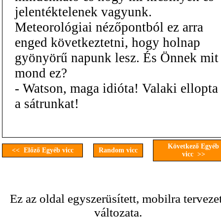
jelentéktelenek vagyunk.
Meteorológiai nézőpontból ez arra
enged következtetni, hogy holnap
gyönyörű napunk lesz. És Önnek mit
mond ez?
- Watson, maga idióta! Valaki ellopta
a sátrunkat!
Következő Egyéb
<< Előző Egyéb vicc
Random vicc
vicc >>
Ez az oldal egyszerüsített, mobilra terveze
változata.