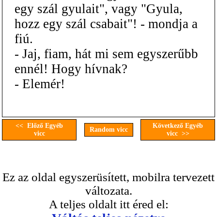
egy szál gyulait", vagy "Gyula,
hozz egy szál csabait"! - mondja a
fiú.
- Jaj, fiam, hát mi sem egyszerűbb
ennél! Hogy hívnak?
- Elemér!
<< Előző Egyéb
Következő Egyéb
Random vicc
vicc
vicc >>
Ez az oldal egyszerüsített, mobilra tervezett
változata.
A teljes oldalt itt éred el: