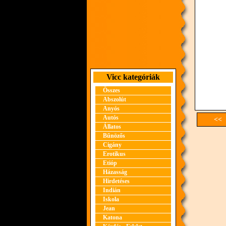
Vicc kategóriák
Összes
Abszolút
Anyós
Autós
<< 
Állatos
Bűnözős
Cigány
Erotikus
Etióp
Házasság
Hirdetéses
Indián
Iskola
Jean
Katona