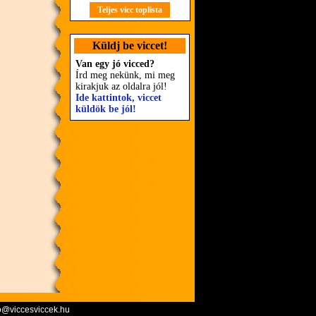
Teljes vicc toplista
Küldj be viccet!
Van egy jó vicced?
Írd meg nekünk, mi meg
kirakjuk az oldalra jól!
Ide kattintok, viccet
küldök be jól!
o@viccesviccek.hu