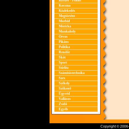
Kérdés - Felelet
Kocsma
Közlekedés
Megtörtént
Morbid
Móricka
Munkahely
Orvos
Pikáns
Politika
Rendőr
Skót
Sport
Stirlitz
Számítástechnika
Szex
Székely
Szőkenő
Ügyvéd
Vallásos
Zsidó
Egyéb
Copyright © 2006