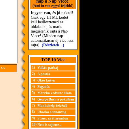
nap a Nap Vicce!
(Ami itt van eggyel feljebb!)
Ingyen van, és jó neked!
Csak egy HTML kódot
kell beillesztened az
oldaladba, és máris
megjelenik rajta a Nap
Vicce! (Minden nap
automatikusan új vicc lesz
rajta).
(Részletek...)
TOP 10 Vicc
1)
Vallási párbaj
 >>
2)
A postás
3)
Okos kutya
4)
Fogadás
5)
Móricka kedvenc állata
6)
George Bush a pokolban
7)
Munkahelyi felvételi
8)
Uborka a tananyag
9)
Strucc az étteremben
10)
Nem is sejtette...