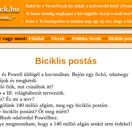
-
Rakd be a ViccesViccek.hu oldalt a kedvenceid közé! (Nyo
-
Jó lenne mindig megkapni a hét legjobb vicceit e-mail-ben?
-
Kéne a Te honlapodra is minden nap egy új vicc, hogy a lát
tt vagy most:
->
->
->
Főoldal
Viccek
Politika viccek
Biciklis pos
Biciklis postás
 és Powell üldögél a kocsmában. Bejön egy fickó, odamegy
ájuk és megkérdi:
ló fiúk, mit csináltok itt?
 a III. világháborút tervezzük.
en? És mi a terv?
gölünk 140 millió afgánt, meg egy biciklis postást.
y biciklis postást? Őt meg miért?
 Bush odafordul Powellhez:
ye megmondtam, hogy a 140 millió afgán senkit sem érdekel