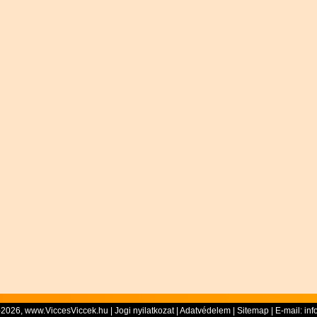
-2026, www.ViccesViccek.hu |
Jogi nyilatkozat
|
Adatvédelem
|
Sitemap
| E-mail:
inf