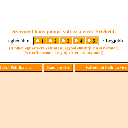
Szerinted hány pontos volt ez a vicc? Értékeld!
Legbénább:
: Legjobb
1
2
3
4
5
(Amikor egy értékre kattintasz, egyből elmentjük a szavazatod,
és cserébe azonnal egy új viccet is mutatunk!)
Előző Politika vicc
Random vicc
Következő Politika vicc