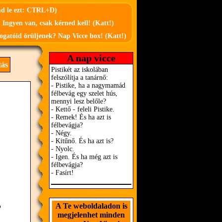
md le ezt: CTRL+D)
 Ingyen van, csak kérned kell! (Katt!)
ogatóid örüljenek? Nap Vicce box! (Katt!)
A nap vicce
tás
A Te weboldaladon is
?
megjelenhet minden