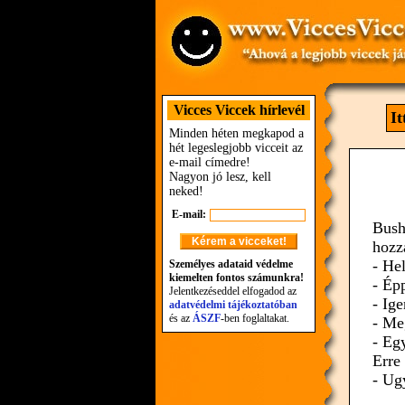
Vicces Viccek hírlevél
I
Minden héten megkapod a
hét legeslegjobb vicceit az
e-mail címedre!
Nagyon jó lesz, kell
neked!
E-mail:
Bush
hozz
- Hel
Személyes adataid védelme
kiemelten fontos számunkra!
- Épp
Jelentkezéseddel elfogadod az
- Ig
adatvédelmi tájékoztatóban
és az
ÁSZF
-ben foglaltakat.
- Me
- Eg
Erre
- Ug