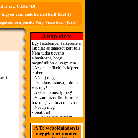
md le ezt: CTRL+D)
 Ingyen van, csak kérned kell! (Katt!)
ogatóid örüljenek? Nap Vicce box! (Katt!)
A nap vicce
sett.
A Te weboldaladon is
megjelenhet minden