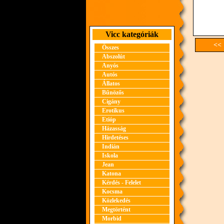
Vicc kategóriák
<< 
Összes
Abszolút
Anyós
Autós
Állatos
Bűnözős
Cigány
Erotikus
Etióp
Házasság
Hirdetéses
Indián
Iskola
Jean
Katona
Kérdés - Felelet
Kocsma
Közlekedés
Megtörtént
Morbid