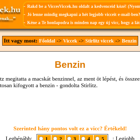
-
Rakd be a ViccesViccek.hu oldalt a kedvenceid közé! (Nyo
-
Jó lenne mindig megkapni a hét legjobb vicceit e-mail-ben?
-
Kéne a Te honlapodra is minden nap egy új vicc, hogy a lát
Itt vagy most:
->
->
->
Főoldal
Viccek
Stirlitz viccek
Benzin
Benzin
itz megitatta a macskát benzinnel, az ment öt lépést, és összee
tosan kifogyott a benzin - gondolta Stirlitz.
Szerinted hány pontos volt ez a vicc? Értékeld!
Legbénább:
: Legjobb
1
2
3
4
5