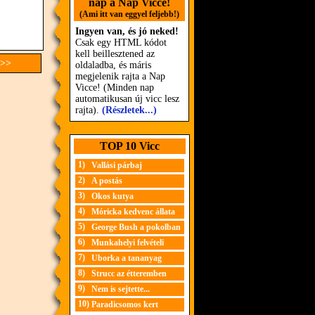
nap a Nap Vicce!
(Ami itt van eggyel feljebb!)
Ingyen van, és jó neked!
Csak egy HTML kódot
kell beillesztened az
 >>
oldaladba, és máris
megjelenik rajta a Nap
Vicce! (Minden nap
automatikusan új vicc lesz
rajta).
(Részletek...)
TOP 10 Vicc
1)
Vallási párbaj
2)
A postás
3)
Okos kutya
4)
Móricka kedvenc állata
5)
George Bush a pokolban
6)
Munkahelyi felvételi
7)
Uborka a tananyag
8)
Strucc az étteremben
9)
Nem is sejtette...
10)
Paradicsomos kert