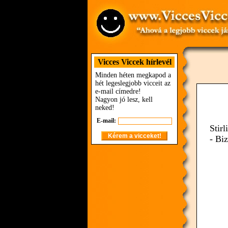
Vicces Viccek hírlevél
Minden héten megkapod a
hét legeslegjobb vicceit az
e-mail címedre!
Nagyon jó lesz, kell
neked!
E-mail:
Stirl
- Biz