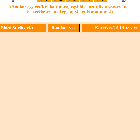
(Amikor egy értékre kattintasz, egyből elmentjük a szavazatod,
és cserébe azonnal egy új viccet is mutatunk!)
Előző Stirlitz vicc
Random vicc
Következő Stirlitz vicc