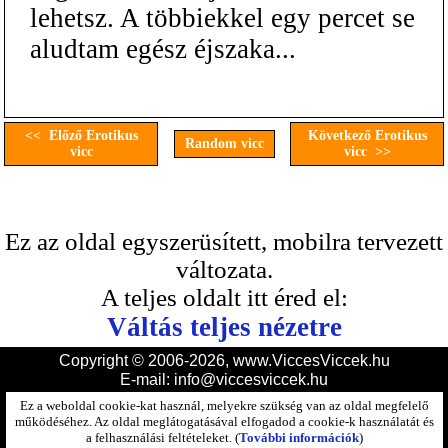
lehetsz. A többiekkel egy percet se
aludtam egész éjszaka...
<< Előző Erotikus
Következő Erotikus
Random vicc
vicc
vicc >>
Ez az oldal egyszerüsített, mobilra tervezett
változata.
A teljes oldalt itt éred el:
Váltás teljes nézetre
Copyright © 2006-2026, www.ViccesViccek.hu
E-mail:
info@viccesviccek.hu
Ez a weboldal cookie-kat használ, melyekre szükség van az oldal megfelelő
működéséhez. Az oldal meglátogatásával elfogadod a cookie-k használatát és
a felhasználási feltételeket. (
További információk
)