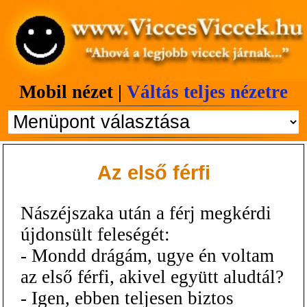
Mobil nézet |
Váltás teljes nézetre
Az első férfi
Nászéjszaka után a férj megkérdi
újdonsült feleségét:
- Mondd drágám, ugye én voltam
az első férfi, akivel együtt aludtál?
- Igen, ebben teljesen biztos