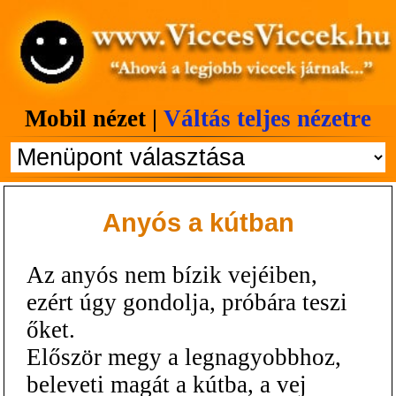
Mobil nézet |
Váltás teljes nézetre
Anyós a kútban
Az anyós nem bízik vejéiben,
ezért úgy gondolja, próbára teszi
őket.
Először megy a legnagyobbhoz,
beleveti magát a kútba, a vej