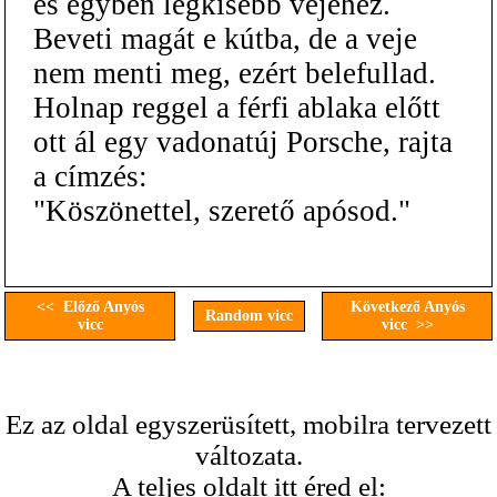
és egyben legkisebb vejéhez.
Beveti magát e kútba, de a veje
nem menti meg, ezért belefullad.
Holnap reggel a férfi ablaka előtt
ott ál egy vadonatúj Porsche, rajta
a címzés:
"Köszönettel, szerető apósod."
<< Előző Anyós
Következő Anyós
Random vicc
vicc
vicc >>
Ez az oldal egyszerüsített, mobilra tervezett
változata.
A teljes oldalt itt éred el: