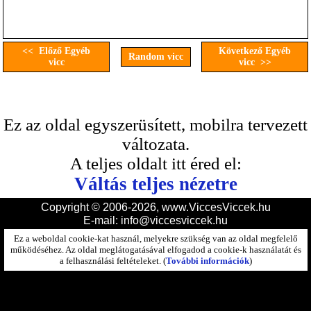
<< Előző Egyéb
Következő Egyéb
Random vicc
vicc
vicc >>
Ez az oldal egyszerüsített, mobilra tervezett
változata.
A teljes oldalt itt éred el:
Váltás teljes nézetre
Copyright © 2006-2026, www.ViccesViccek.hu
E-mail:
info@viccesviccek.hu
Ez a weboldal cookie-kat használ, melyekre szükség van az oldal megfelelő
működéséhez. Az oldal meglátogatásával elfogadod a cookie-k használatát és
a felhasználási feltételeket. (
További információk
)