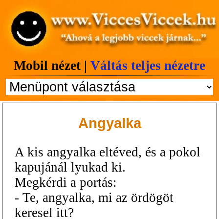
Mobil nézet |
Váltás teljes nézetre
Angyalka
A kis angyalka eltéved, és a pokol
kapujánál lyukad ki.
Megkérdi a portás:
- Te, angyalka, mi az ördögöt
keresel itt?