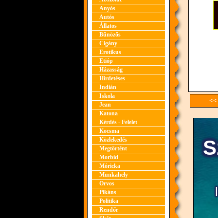
Anyós
Autós
Állatos
Bűnözős
Cigány
Erotikus
Etióp
Házasság
Hirdetéses
Indián
Iskola
<<
Jean
Katona
Kérdés - Felelet
Kocsma
Közlekedés
Megtörtént
Morbid
Móricka
Munkahely
Orvos
Pikáns
Politika
Rendőr