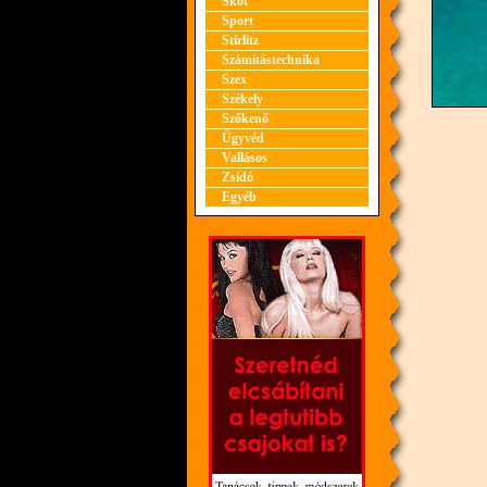
Skót
Sport
Stirlitz
Számítástechnika
Szex
Székely
Szőkenő
Ügyvéd
Vallásos
Zsidó
Egyéb