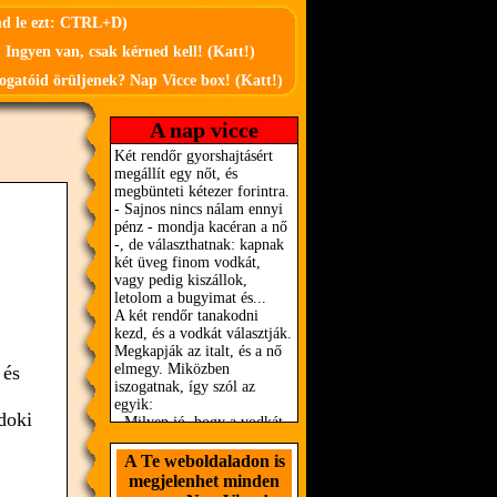
md le ezt: CTRL+D)
 Ingyen van, csak kérned kell! (Katt!)
ogatóid örüljenek? Nap Vicce box! (Katt!)
A nap vicce
 és
doki
A Te weboldaladon is
megjelenhet minden