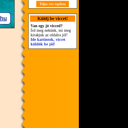
Teljes vicc toplista
Küldj be viccet!
Van egy jó vicced?
Írd meg nekünk, mi meg
kirakjuk az oldalra jól!
Ide kattintok, viccet
küldök be jól!