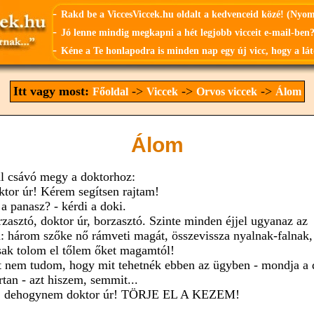
-
Rakd be a ViccesViccek.hu oldalt a kedvenceid közé! (Nyo
-
Jó lenne mindig megkapni a hét legjobb vicceit e-mail-ben?
-
Kéne a Te honlapodra is minden nap egy új vicc, hogy a lát
Itt vagy most:
->
->
->
Főoldal
Viccek
Orvos viccek
Álom
Álom
al csávó megy a doktorhoz:
ktor úr! Kérem segítsen rajtam!
 a panasz? - kérdi a doki.
rzasztó, doktor úr, borzasztó. Szinte minden éjjel ugyanaz az
: három szőke nő rámveti magát, összevissza nyalnak-falnak,
sak tolom el tőlem őket magamtól!
t nem tudom, hogy mit tehetnék ebben az ügyben - mondja a 
rtan - azt hiszem, semmit...
j, dehogynem doktor úr! TÖRJE EL A KEZEM!