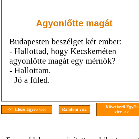
Agyonlőtte magát
Budapesten beszélget két ember:
- Hallottad, hogy Kecskeméten
agyonlőtte magát egy mérnök?
- Hallottam.
- Jó a füled.
Következő Egyéb
<< Előző Egyéb vicc
Random vicc
vicc >>