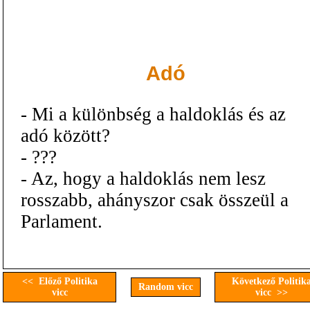
Adó
- Mi a különbség a haldoklás és az
adó között?
- ???
- Az, hogy a haldoklás nem lesz
rosszabb, ahányszor csak összeül a
Parlament.
<< Előző Politika
Következő Politik
Random vicc
vicc
vicc >>