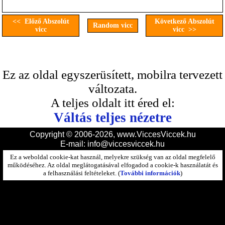
<< Előző Abszolút
Következő Abszolút
Random vicc
vicc
vicc >>
Ez az oldal egyszerüsített, mobilra tervezett
változata.
A teljes oldalt itt éred el:
Váltás teljes nézetre
Copyright © 2006-2026, www.ViccesViccek.hu
E-mail:
info@viccesviccek.hu
Ez a weboldal cookie-kat használ, melyekre szükség van az oldal megfelelő
működéséhez. Az oldal meglátogatásával elfogadod a cookie-k használatát és
a felhasználási feltételeket. (
További információk
)