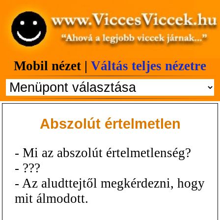
Mobil nézet |
Váltás teljes nézetre
Abszolút értelmetlen
- Mi az abszolút értelmetlenség?
- ???
- Az aludttejtől megkérdezni, hogy
mit álmodott.