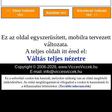
<< Előző Szőkenő
Következő Szőkenő
Random vicc
vicc
vicc >>
Ez az oldal egyszerüsített, mobilra tervezett
változata.
A teljes oldalt itt éred el:
Váltás teljes nézetre
Copyright © 2006-2026, www.ViccesViccek.hu
E-mail:
info@viccesviccek.hu
Ez a weboldal cookie-kat használ, melyekre szükség van az oldal megfelelő
működéséhez. Az oldal meglátogatásával elfogadod a cookie-k használatát és
a felhasználási feltételeket. (
További információk
)