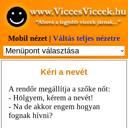
Mobil nézet |
Váltás teljes nézetre
Kéri a nevét
A rendőr megállítja a szőke nőt:
- Hölgyem, kérem a nevét!
- Na de akkor engem hogyan
fognak hívni?