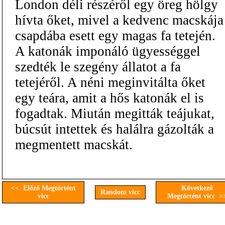
London déli részéről egy öreg hölgy
hívta őket, mivel a kedvenc macskája
csapdába esett egy magas fa tetején.
A katonák imponáló ügyességgel
szedték le szegény állatot a fa
tetejéről. A néni meginvitálta őket
egy teára, amit a hős katonák el is
fogadtak. Miután megitták teájukat,
búcsút intettek és halálra gázolták a
megmentett macskát.
<< Előző Megtörtént
Következő
Random vicc
vicc
Megtörtént vicc >