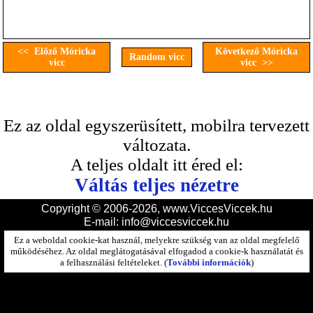
<< Előző Móricka
Következő Móricka
Random vicc
vicc
vicc >>
Ez az oldal egyszerüsített, mobilra tervezett
változata.
A teljes oldalt itt éred el:
Váltás teljes nézetre
Copyright © 2006-2026, www.ViccesViccek.hu
E-mail:
info@viccesviccek.hu
Ez a weboldal cookie-kat használ, melyekre szükség van az oldal megfelelő
működéséhez. Az oldal meglátogatásával elfogadod a cookie-k használatát és
a felhasználási feltételeket. (
További információk
)