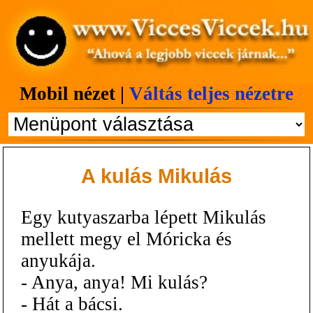
Mobil nézet |
Váltás teljes nézetre
A kulás Mikulás
Egy kutyaszarba lépett Mikulás
mellett megy el Móricka és
anyukája.
- Anya, anya! Mi kulás?
- Hát a bácsi.