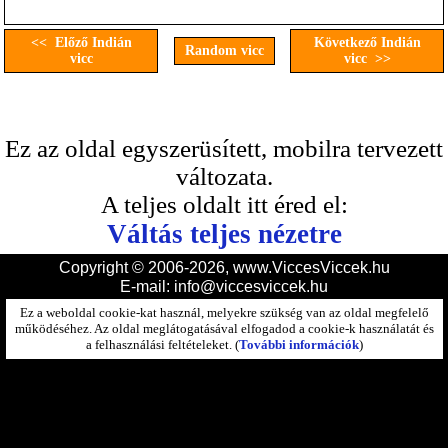
<< Előző Indián
Következő Indián
Random vicc
vicc
vicc >>
Ez az oldal egyszerüsített, mobilra tervezett
változata.
A teljes oldalt itt éred el:
Váltás teljes nézetre
Copyright © 2006-2026, www.ViccesViccek.hu
E-mail:
info@viccesviccek.hu
Ez a weboldal cookie-kat használ, melyekre szükség van az oldal megfelelő
működéséhez. Az oldal meglátogatásával elfogadod a cookie-k használatát és
a felhasználási feltételeket. (
További információk
)