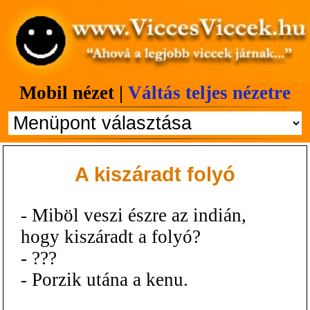
Mobil nézet |
Váltás teljes nézetre
A kiszáradt folyó
- Miböl veszi észre az indián,
hogy kiszáradt a folyó?
- ???
- Porzik utána a kenu.