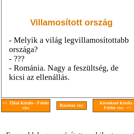
Villamosított ország
- Melyik a világ legvillamosítottabb
országa?
- ???
- Románia. Nagy a feszültség, de
kicsi az ellenállás.
<< Előző Kérdés - Felelet
Következő Kérdés 
Random vicc
vicc
Felelet vicc >>