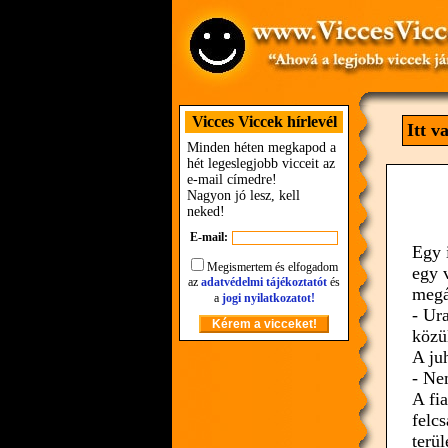
Vicces Viccek hírlevél
Itt v
Minden héten megkapod a
hét legeslegjobb vicceit az
e-mail címedre!
Nagyon jó lesz, kell
neked!
E-mail:
Egy i
Megismertem és elfogadom
egy 
az
adatvédelmi tájékoztatót
és
megál
a
jogi nyilatkozatot!
- Ur
közü
A juh
- Ne
A fia
felc
terü