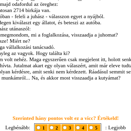
 majd odafordul az öreghez:
ntosan 2714 birkája van.
óban - feleli a juhász - válasszon egyet a nyájból.
egen kiválaszt egy állatot, és beteszi az autóba.
hász utánaszól:
 megmondom, mi a foglalkozása, visszaadja a juhomat?
rsze! Miért ne?
ga vállalkozási tanácsadó.
nyleg az vagyok. Hogy találta ki?
m volt nehéz. Maga egyszerűen csak megjelent itt, holott senk
hívta. Jutalmat akart egy olyan válaszért, amit már eleve tud
olyan kérdésre, amit senki nem kérdezett. Ráadásul semmit s
a munkámról... Na, és akkor most visszaadja a kutyámat?
Szerinted hány pontos volt ez a vicc? Értékeld!
Legbénább:
: Legjobb
1
2
3
4
5