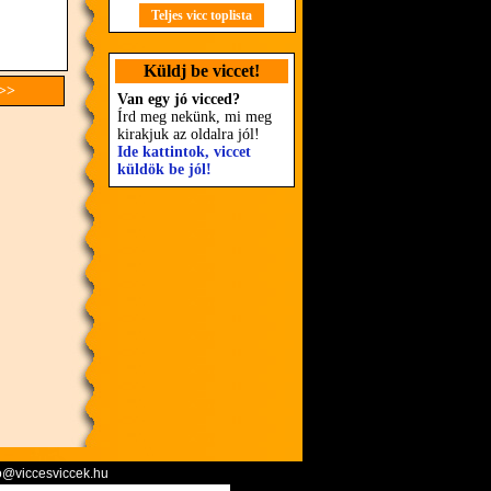
Teljes vicc toplista
Küldj be viccet!
 >>
Van egy jó vicced?
Írd meg nekünk, mi meg
kirakjuk az oldalra jól!
Ide kattintok, viccet
küldök be jól!
o@viccesviccek.hu