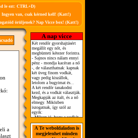
md le ezt: CTRL+D)
 Ingyen van, csak kérned kell! (Katt!)
ogatóid örüljenek? Nap Vicce box! (Katt!)
A nap vicce
ácsadó
ton
ckó:
n
A Te weboldaladon is
li a
megjelenhet minden
laszt