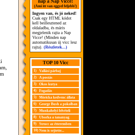
nap a Nap Vicce!
(Ami itt van eggyel feljebb!)
Ingyen van, és jó neked!
Csak egy HTML kódot
kell beillesztened az
oldaladba, és máris
megjelenik rajta a Nap
Vicce! (Minden nap
automatikusan új vicc lesz
rajta).
(Részletek...)
i
TOP 10 Vicc
tam,
1)
Vallási párbaj
em
2)
A postás
3)
Okos kutya
4)
Fogadás
5)
Móricka kedvenc állata
6)
George Bush a pokolban
7)
Munkahelyi felvételi
8)
Uborka a tananyag
9)
Strucc az étteremben
10)
Nem is sejtette...