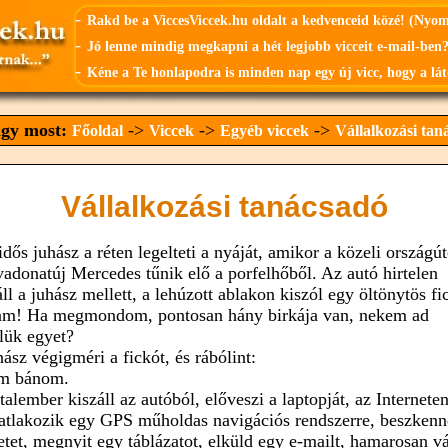
-
Rakd be a ViccesViccek.hu oldalt a kedvenceid közé! (Nyo
-
Jó lenne mindig megkapni a hét legjobb vicceit e-mail-ben?
-
Kéne a Te honlapodra is minden nap egy új vicc, hogy a lát
agy most:
->
->
->
Főoldal
Viccek
Egyéb viccek
Vállalkozási tan
Vállalkozási tanácsadó
dős juhász a réten legelteti a nyáját, amikor a közeli országú
vadonatúj Mercedes tűnik elő a porfelhőből. Az autó hirtelen
l a juhász mellett, a lehúzott ablakon kiszól egy öltönytös fi
am! Ha megmondom, pontosan hány birkája van, nekem ad
lük egyet?
ász végigméri a fickót, és rábólint:
m bánom.
talember kiszáll az autóból, előveszi a laptopját, az Internete
satlakozik egy GPS műholdas navigációs rendszerre, beszkenne
letet, megnyit egy táblázatot, elküld egy e-mailt, hamarosan vá