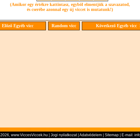
(Amikor egy értékre kattintasz, egyből elmentjük a szavazatod,
és cserébe azonnal egy új viccet is mutatunk!)
 Előző Egyéb vicc
Random vicc
Következő Egyéb vicc
-2026, www.ViccesViccek.hu |
Jogi nyilatkozat
|
Adatvédelem
|
Sitemap
| E-mail:
inf