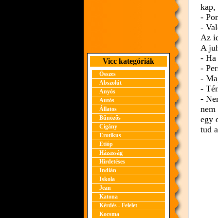
kap,
- Po
- Val
Az id
A ju
- Ha
Vicc kategóriák
- Pe
Összes
- Ma
Abszolút
- Té
Anyós
- Ne
Autós
nem 
Állatos
Bűnözős
egy 
Cigány
tud 
Erotikus
Etióp
Házasság
Hirdetéses
Indián
Iskola
Jean
Katona
Kérdés - Felelet
Kocsma