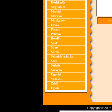
Közlekedés
Megtörtént
Morbid
Móricka
Munkahely
<<
Orvos
Pikáns
Politika
Rendőr
Skót
Sport
Stirlitz
Számítástechnika
Szex
Székely
Szőkenő
Ügyvéd
Vallásos
Zsidó
Egyéb
Copyright © 2006