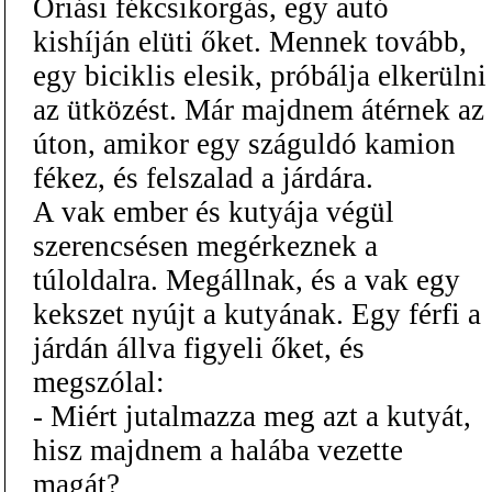
Óriási fékcsikorgás, egy autó
kishíján elüti őket. Mennek tovább,
egy biciklis elesik, próbálja elkerülni
az ütközést. Már majdnem átérnek az
úton, amikor egy száguldó kamion
fékez, és felszalad a járdára.
A vak ember és kutyája végül
szerencsésen megérkeznek a
túloldalra. Megállnak, és a vak egy
kekszet nyújt a kutyának. Egy férfi a
járdán állva figyeli őket, és
megszólal:
- Miért jutalmazza meg azt a kutyát,
hisz majdnem a halába vezette
magát?