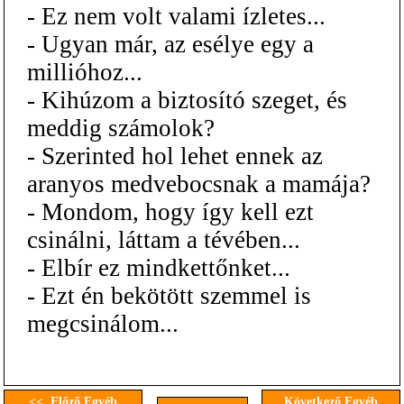
- Ez nem volt valami ízletes...
- Ugyan már, az esélye egy a
millióhoz...
- Kihúzom a biztosító szeget, és
meddig számolok?
- Szerinted hol lehet ennek az
aranyos medvebocsnak a mamája?
- Mondom, hogy így kell ezt
csinálni, láttam a tévében...
- Elbír ez mindkettőnket...
- Ezt én bekötött szemmel is
megcsinálom...
<< Előző Egyéb
Következő Egyéb