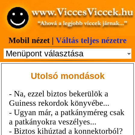
Mobil nézet |
Váltás teljes nézetre
Utolsó mondások
- Na, ezzel biztos bekerülök a
Guiness rekordok könyvébe...
- Ugyan már, a patkányméreg csak
a patkányokra veszélyes...
- Biztos kihúztad a konnektorból?