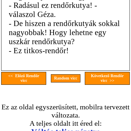
- Radásul ez rendőrkutya! -
válaszol Géza.
- De hiszen a rendőrkutyák sokkal
nagyobbak! Hogy lehetne egy
uszkár rendőrkutya?
- Ez titkos-rendőr!
<< Előző Rendőr
Következő Rendőr
Random vicc
vicc
vicc >>
Ez az oldal egyszerüsített, mobilra tervezett
változata.
A teljes oldalt itt éred el: