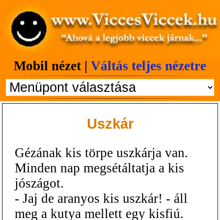
Mobil nézet |
Váltás teljes nézetre
Uszkár
Gézának kis törpe uszkárja van.
Minden nap megsétáltatja a kis
jószágot.
- Jaj de aranyos kis uszkár! - áll
meg a kutya mellett egy kisfiú.