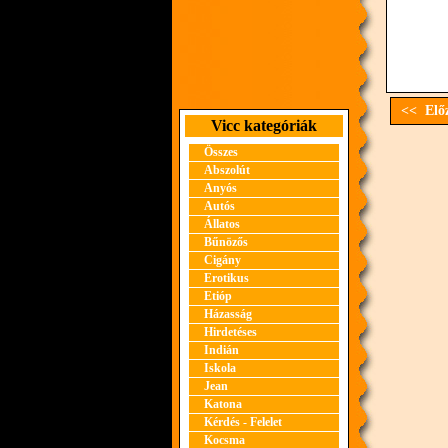
<< Előz
Vicc kategóriák
Összes
Abszolút
Anyós
Autós
Állatos
Bűnözős
Cigány
Erotikus
Etióp
Házasság
Hirdetéses
Indián
Iskola
Jean
Katona
Kérdés - Felelet
Kocsma