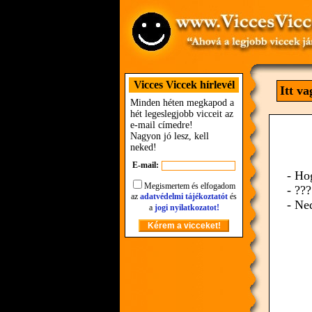
Vicces Viccek hírlevél
Itt v
Minden héten megkapod a
hét legeslegjobb vicceit az
e-mail címedre!
Nagyon jó lesz, kell
neked!
E-mail:
- Ho
Megismertem és elfogadom
- ???
az
adatvédelmi tájékoztatót
és
- Ne
a
jogi nyilatkozatot!