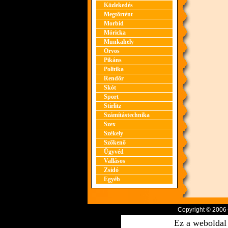
Közlekedés
Megtörtént
Morbid
Móricka
Munkahely
Orvos
Pikáns
Politika
Rendőr
Skót
Sport
Stirlitz
Számítástechnika
Szex
Székely
Szőkenő
Ügyvéd
Vallásos
Zsidó
Egyéb
Copyright © 2006
Ez a weboldal