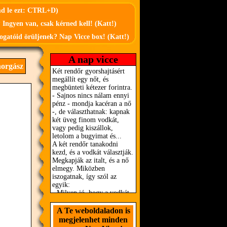
md le ezt: CTRL+D)
 Ingyen van, csak kérned kell! (Katt!)
ogatóid örüljenek? Nap Vicce box! (Katt!)
A nap vicce
orgász
A Te weboldaladon is
megjelenhet minden