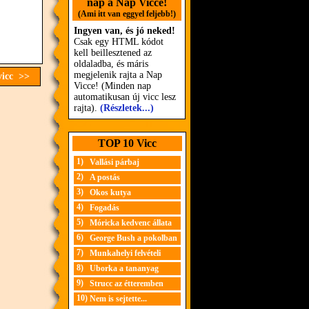
nap a Nap Vicce!
(Ami itt van eggyel feljebb!)
Ingyen van, és jó neked!
Csak egy HTML kódot
kell beillesztened az
oldaladba, és máris
megjelenik rajta a Nap
vicc >>
Vicce! (Minden nap
automatikusan új vicc lesz
rajta).
(Részletek...)
TOP 10 Vicc
1)
Vallási párbaj
2)
A postás
3)
Okos kutya
4)
Fogadás
5)
Móricka kedvenc állata
6)
George Bush a pokolban
7)
Munkahelyi felvételi
8)
Uborka a tananyag
9)
Strucc az étteremben
10)
Nem is sejtette...