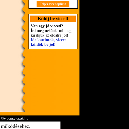
Teljes vicc toplista
Küldj be viccet!
Van egy jó vicced?
Írd meg nekünk, mi meg
kirakjuk az oldalra jól!
Ide kattintok, viccet
küldök be jól!
o@viccesviccek.hu
ő működéséhez.