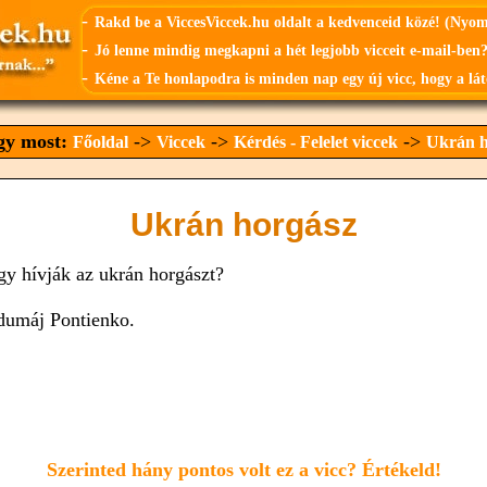
-
Rakd be a ViccesViccek.hu oldalt a kedvenceid közé! (Nyo
-
Jó lenne mindig megkapni a hét legjobb vicceit e-mail-ben?
-
Kéne a Te honlapodra is minden nap egy új vicc, hogy a lát
agy most:
->
->
->
Főoldal
Viccek
Kérdés - Felelet viccek
Ukrán h
Ukrán horgász
gy hívják az ukrán horgászt?
dumáj Pontienko.
Szerinted hány pontos volt ez a vicc? Értékeld!