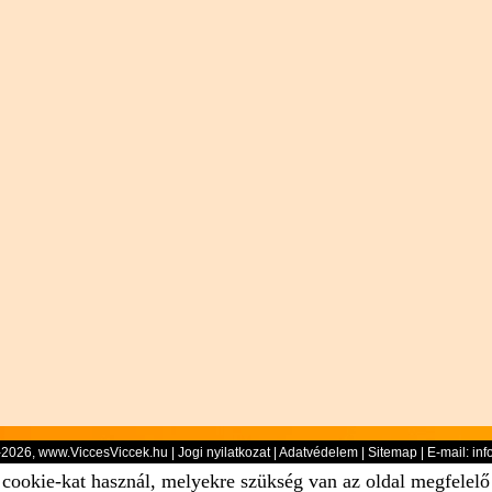
-2026, www.ViccesViccek.hu |
Jogi nyilatkozat
|
Adatvédelem
|
Sitemap
| E-mail:
inf
 cookie-kat használ, melyekre szükség van az oldal megfelel