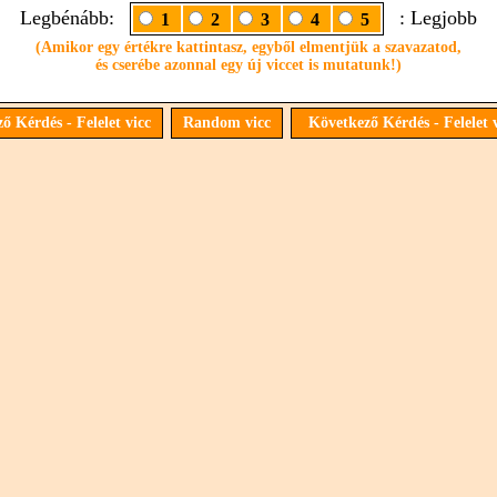
Legbénább:
: Legjobb
1
2
3
4
5
(Amikor egy értékre kattintasz, egyből elmentjük a szavazatod,
és cserébe azonnal egy új viccet is mutatunk!)
ő Kérdés - Felelet vicc
Random vicc
Következő Kérdés - Felelet 