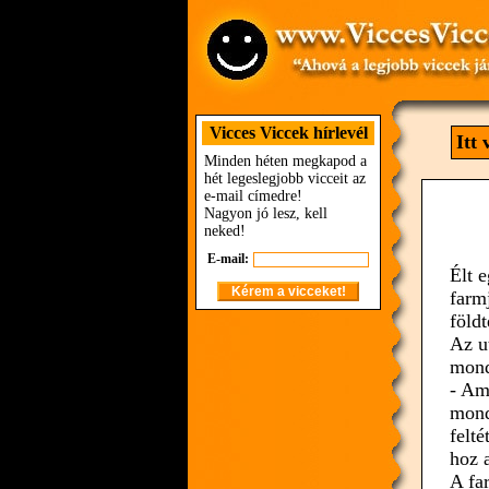
Vicces Viccek hírlevél
Itt
Minden héten megkapod a
hét legeslegjobb vicceit az
e-mail címedre!
Nagyon jó lesz, kell
neked!
E-mail:
Élt 
farm
földt
Az u
mond
- Am
mond
felt
hoz 
A fa