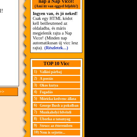
nap a Nap Vicce!
(Ami itt van eggyel feljebb!)
l!
Ingyen van, és jó neked!
Csak egy HTML kódot
kell beillesztened az
oldaladba, és máris
megjelenik rajta a Nap
Vicce! (Minden nap
automatikusan új vicc lesz
rajta).
(Részletek...)
TOP 10 Vicc
1)
Vallási párbaj
2)
A postás
3)
Okos kutya
 >>
4)
Fogadás
5)
Móricka kedvenc állata
6)
George Bush a pokolban
7)
Munkahelyi felvételi
8)
Uborka a tananyag
9)
Strucc az étteremben
10)
Nem is sejtette...