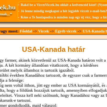
-
Rakd be a ViccesViccek.hu oldalt a kedvenceid közé! (Nyo
-
Jó lenne mindig megkapni a hét legjobb vicceit e-mail-ben?
-
Kéne a Te honlapodra is minden nap egy új vicc, hogy a lát
 vagy most:
->
->
->
Főoldal
Viccek
Egyéb viccek
USA-Kanada h
USA-Kanada határ
egy farmer, akinek közvetlenül az USA-Kanada határon volt a
ja. A két kormány állandóan vitatkozott, hogy a kérdéses
erület melyik államhoz is tartozik igazából.
tóbbi években Kanadához tartozott, de egyszer csak a farmer
ja a felesége:
íg nem voltál itthon, jött egy ember az USA kormányától, és 
ta, hogy a földünk hozzájuk tartozik, amennyiben elfogadjuk
ételeiket. Vissza kell neki szólnunk, hogy Kanadához vagy az
akarunk-e tartozni.
rmer gondolkodik, majd válaszol: