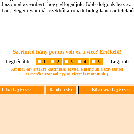
vd azonnal az embert, hogy elfogadjuk. Jobb dolgunk lesz az
ban, elegem van már ezekből a rohadt hideg kanadai telekbő
Szerinted hány pontos volt ez a vicc? Értékeld!
Legbénább:
: Legjobb
1
2
3
4
5
(Amikor egy értékre kattintasz, egyből elmentjük a szavazatod,
és cserébe azonnal egy új viccet is mutatunk!)
 Előző Egyéb vicc
Random vicc
Következő Egyéb vicc