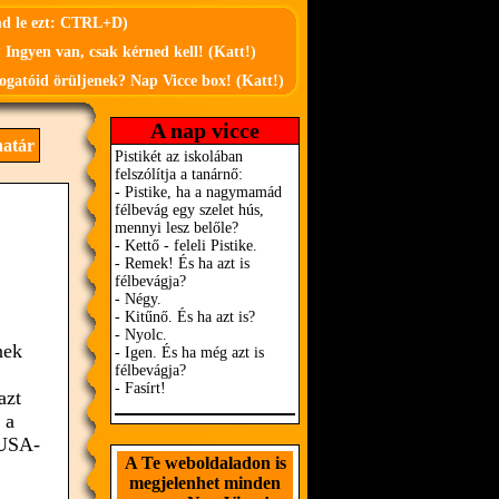
md le ezt: CTRL+D)
 Ingyen van, csak kérned kell! (Katt!)
ogatóid örüljenek? Nap Vicce box! (Katt!)
A nap vicce
atár
nek
azt
 a
 USA-
A Te weboldaladon is
megjelenhet minden