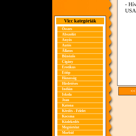
- Hí
USA-
Vicc kategóriák
Összes
Abszolút
Anyós
Autós
Állatos
Bűnözős
Cigány
Erotikus
Etióp
Házasság
Hirdetéses
Indián
<<
Iskola
Jean
Katona
Kérdés - Felelet
Kocsma
Közlekedés
Megtörtént
Morbid