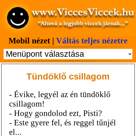
Mobil nézet |
Váltás teljes nézetre
Tündöklő csillagom
- Évike, legyél az én tündöklő
csillagom!
- Hogy gondolod ezt, Pisti?
- Este gyere fel, és reggel tűnjél
el...