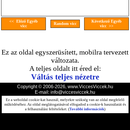
<< Előző Egyéb
Következő Egyéb
Random vicc
vicc
vicc >>
Ez az oldal egyszerüsített, mobilra tervezett
változata.
A teljes oldalt itt éred el:
Váltás teljes nézetre
Copyright © 2006-2026, www.ViccesViccek.hu
E-mail:
info@viccesviccek.hu
Ez a weboldal cookie-kat használ, melyekre szükség van az oldal megfelelő
működéséhez. Az oldal meglátogatásával elfogadod a cookie-k használatát és
a felhasználási feltételeket. (
További információk
)