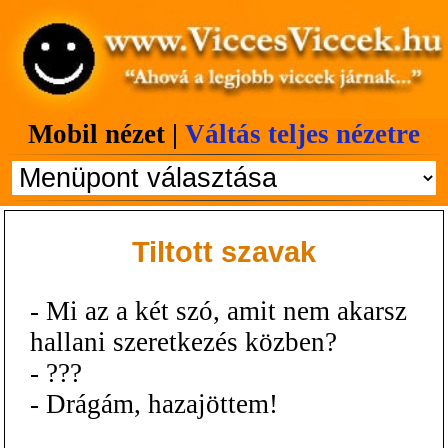
Mobil nézet |
Váltás teljes nézetre
Tiltott szavak
- Mi az a két szó, amit nem akarsz
hallani szeretkezés közben?
- ???
- Drágám, hazajöttem!