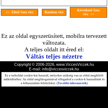
Következő Szex
<< Előző Szex vicc
Random vicc
vicc >>
Ez az oldal egyszerüsített, mobilra tervezett
változata.
A teljes oldalt itt éred el:
Váltás teljes nézetre
Copyright © 2006-2026, www.ViccesViccek.hu
E-mail:
info@viccesviccek.hu
Ez a weboldal cookie-kat használ, melyekre szükség van az oldal megfelelő
működéséhez. Az oldal meglátogatásával elfogadod a cookie-k használatát és
a felhasználási feltételeket. (
További információk
)