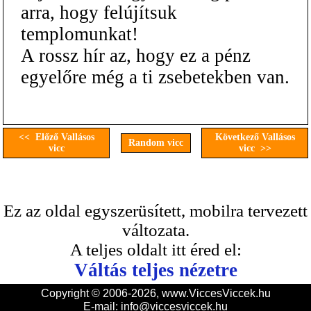
arra, hogy felújítsuk
templomunkat!
A rossz hír az, hogy ez a pénz
egyelőre még a ti zsebetekben van.
<< Előző Vallásos
Következő Vallásos
Random vicc
vicc
vicc >>
Ez az oldal egyszerüsített, mobilra tervezett
változata.
A teljes oldalt itt éred el:
Váltás teljes nézetre
Copyright © 2006-2026, www.ViccesViccek.hu
E-mail:
info@viccesviccek.hu