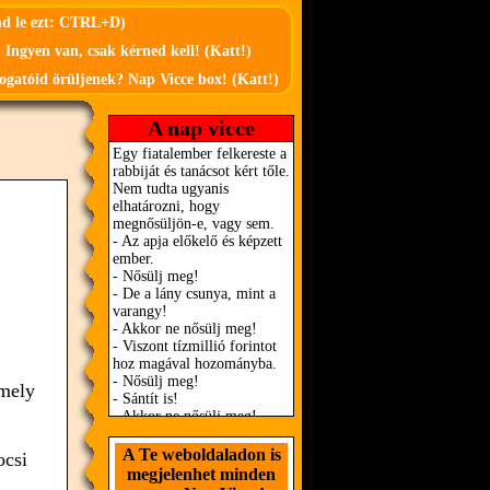
md le ezt: CTRL+D)
 Ingyen van, csak kérned kell! (Katt!)
ogatóid örüljenek? Nap Vicce box! (Katt!)
A nap vicce
 mely
A Te weboldaladon is
ocsi
megjelenhet minden