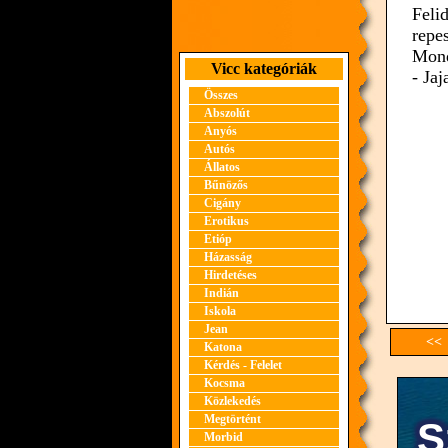
Feli
repes
Mond
Vicc kategóriák
- Ja
Összes
Abszolút
Anyós
Autós
Állatos
Bűnözős
Cigány
Erotikus
Etióp
Házasság
Hirdetéses
Indián
Iskola
Jean
<< 
Katona
Kérdés - Felelet
Kocsma
Közlekedés
Megtörtént
Morbid