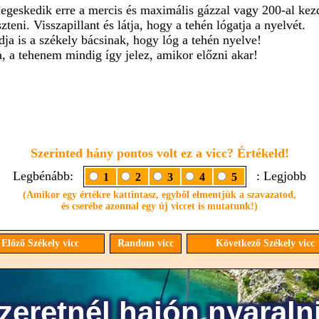
degeskedik erre a mercis és maximális gázzal vagy 200-al kez
zteni. Visszapillant és látja, hogy a tehén lógatja a nyelvét.
ja is a székely bácsinak, hogy lóg a tehén nyelve!
ja, a tehenem mindig így jelez, amikor előzni akar!
Szerinted hány pontos volt ez a vicc? Értékeld!
Legbénább:
: Legjobb
1
2
3
4
5
(Amikor egy értékre kattintasz, egyből elmentjük a szavazatod,
és cserébe azonnal egy új viccet is mutatunk!)
Előző Székely vicc
Random vicc
Következő Székely vicc