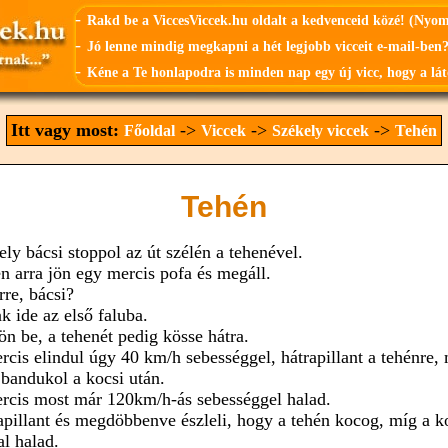
-
Rakd be a ViccesViccek.hu oldalt a kedvenceid közé! (Nyo
-
Jó lenne mindig megkapni a hét legjobb vicceit e-mail-ben?
-
Kéne a Te honlapodra is minden nap egy új vicc, hogy a lát
Itt vagy most:
->
->
->
Főoldal
Viccek
Székely viccek
Tehén
Tehén
ely bácsi stoppol az út szélén a tehenével.
n arra jön egy mercis pofa és megáll.
rre, bácsi?
k ide az első faluba.
ön be, a tehenét pedig kösse hátra.
rcis elindul úgy 40 km/h sebességgel, hátrapillant a tehénre,
 bandukol a kocsi után.
rcis most már 120km/h-ás sebességgel halad.
apillant és megdöbbenve észleli, hogy a tehén kocog, míg a k
al halad.