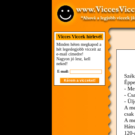
Vicces Viccek hírlevél
Minden héten megkapod a
hét legeslegjobb vicceit az
e-mail címedre!
Nagyon jó lesz, kell
neked!
E-mail:
Szék
Éppe
- Me
- Csa
- Ülj
A me
csak
A me
Hátr
120-