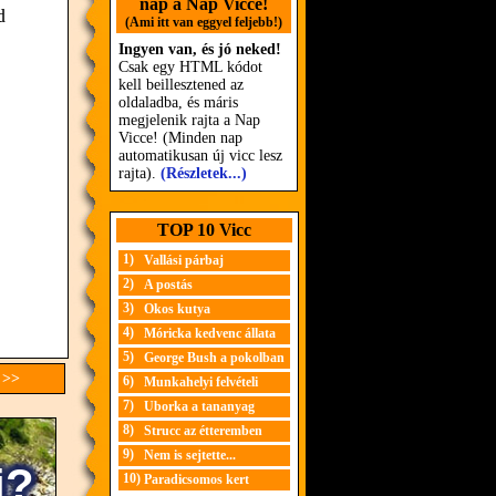
nap a Nap Vicce!
d
(Ami itt van eggyel feljebb!)
Ingyen van, és jó neked!
Csak egy HTML kódot
kell beillesztened az
oldaladba, és máris
megjelenik rajta a Nap
Vicce! (Minden nap
automatikusan új vicc lesz
rajta).
(Részletek...)
TOP 10 Vicc
1)
Vallási párbaj
2)
A postás
3)
Okos kutya
4)
Móricka kedvenc állata
5)
George Bush a pokolban
 >>
6)
Munkahelyi felvételi
7)
Uborka a tananyag
8)
Strucc az étteremben
9)
Nem is sejtette...
10)
Paradicsomos kert