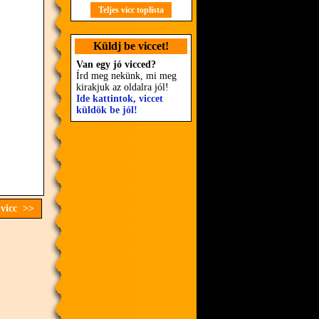
Teljes vicc toplista
Küldj be viccet!
Van egy jó vicced?
Írd meg nekünk, mi meg
kirakjuk az oldalra jól!
Ide kattintok, viccet
küldök be jól!
 vicc >>