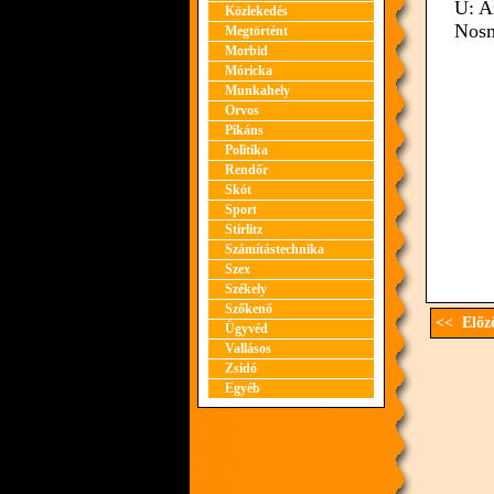
Ü: A
Közlekedés
Nosm
Megtörtént
Morbid
Móricka
Munkahely
Orvos
Pikáns
Politika
Rendőr
Skót
Sport
Stirlitz
Számítástechnika
Szex
Székely
Szőkenő
<< Előző
Ügyvéd
Vallásos
Zsidó
Egyéb