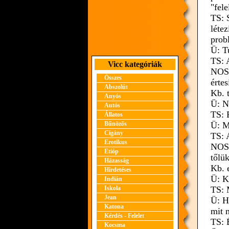
"fele
TS: 
léte
prob
Ü: T
TS: 
Vicc kategóriák
NOSM
Összes
értes
Abszolút
Kb. 
Anyós
Ü: N
Autós
TS: 
Állatos
Bűnözős
Ü: 
Cigány
TS: 
Erotikus
NOSM
Etióp
tőlük
Házasság
Kb. 
Hirdetéses
Ü: Ki
Indián
Iskola
TS: 
Jean
Ü: H
Katona
mit 
Kérdés - Felelet
TS: 
Kocsma