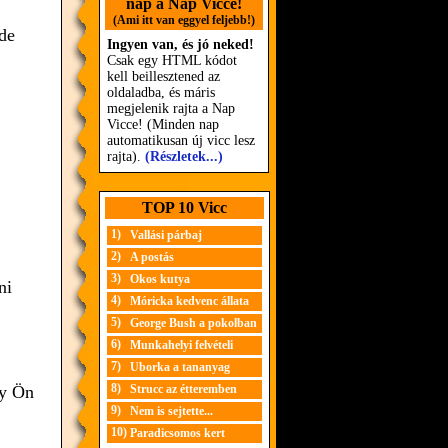
nap a Nap Vicce!
(Ami itt van eggyel feljebb!)
de
Ingyen van, és jó neked!
Csak egy HTML kódot
kell beillesztened az
oldaladba, és máris
megjelenik rajta a Nap
Vicce! (Minden nap
automatikusan új vicc lesz
rajta).
(Részletek...)
TOP 10 Vicc
1)
Vallási párbaj
2)
A postás
3)
Okos kutya
ni
4)
Móricka kedvenc állata
5)
George Bush a pokolban
6)
Munkahelyi felvételi
7)
Uborka a tananyag
8)
gy Ön
Strucc az étteremben
9)
Nem is sejtette...
10)
Paradicsomos kert