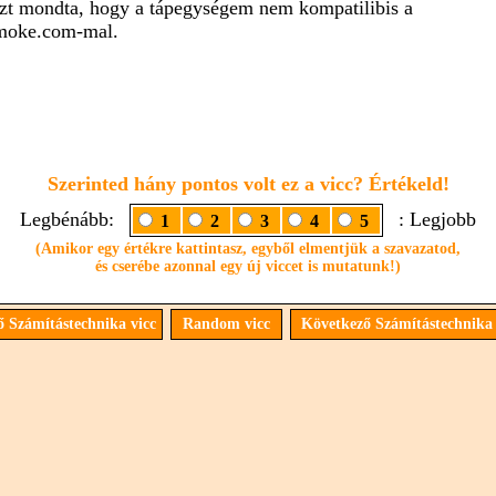
zt mondta, hogy a tápegységem nem kompatilibis a
oke.com-mal.
Szerinted hány pontos volt ez a vicc? Értékeld!
Legbénább:
: Legjobb
1
2
3
4
5
(Amikor egy értékre kattintasz, egyből elmentjük a szavazatod,
és cserébe azonnal egy új viccet is mutatunk!)
 Számítástechnika vicc
Random vicc
Következő Számítástechnika