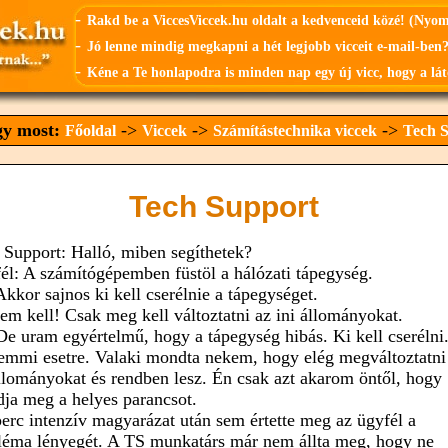
-
Rakd be a ViccesViccek.hu oldalt a kedvenceid közé! (Nyo
-
Jó lenne mindig megkapni a hét legjobb vicceit e-mail-ben?
-
Kéne a Te honlapodra is minden nap egy új vicc, hogy a lát
agy most:
->
->
->
Főoldal
Viccek
Számítástechnika viccek
Tech 
Tech Support
 Support: Halló, miben segíthetek?
él: A számítógépemben füstöl a hálózati tápegység.
Akkor sajnos ki kell cserélnie a tápegységet.
em kell! Csak meg kell változtatni az ini állományokat.
De uram egyértelmű, hogy a tápegység hibás. Ki kell cserélni
emmi esetre. Valaki mondta nekem, hogy elég megváltoztatni
állományokat és rendben lesz. Én csak azt akarom öntől, hogy
ja meg a helyes parancsot.
perc intenzív magyarázat után sem értette meg az ügyfél a
léma lényegét. A TS munkatárs már nem állta meg, hogy ne