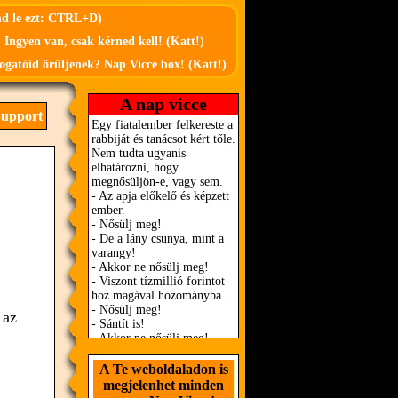
md le ezt: CTRL+D)
 Ingyen van, csak kérned kell! (Katt!)
ogatóid örüljenek? Nap Vicce box! (Katt!)
A nap vicce
Support
.
 az
A Te weboldaladon is
megjelenhet minden