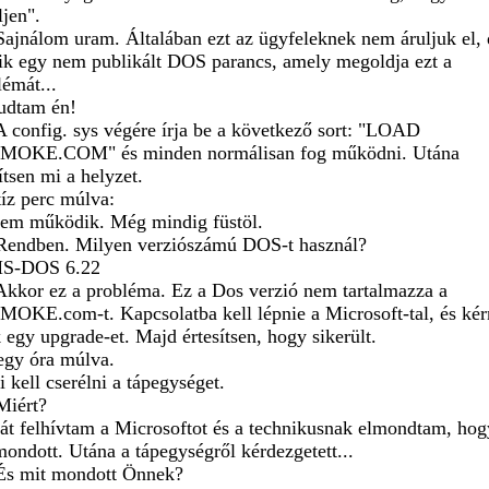
ljen".
Sajnálom uram. Általában ezt az ügyfeleknek nem áruljuk el, 
zik egy nem publikált DOS parancs, amely megoldja ezt a
lémát...
udtam én!
A config. sys végére írja be a következő sort: "LOAD
OKE.COM" és minden normálisan fog működni. Utána
ítsen mi a helyzet.
tíz perc múlva:
em működik. Még mindig füstöl.
Rendben. Milyen verziószámú DOS-t használ?
MS-DOS 6.22
Akkor ez a probléma. Ez a Dos verzió nem tartalmazza a
OKE.com-t. Kapcsolatba kell lépnie a Microsoft-tal, és kér
 egy upgrade-et. Majd értesítsen, hogy sikerült.
egy óra múlva.
 kell cserélni a tápegységet.
Miért?
át felhívtam a Microsoftot és a technikusnak elmondtam, ho
mondott. Utána a tápegységről kérdezgetett...
És mit mondott Önnek?