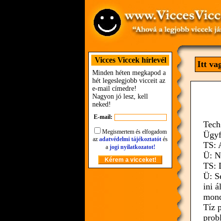
Vicces Viccek hírlevél
Itt v
Minden héten megkapod a
hét legeslegjobb vicceit az
e-mail címedre!
Nagyon jó lesz, kell
neked!
E-mail:
Tech
Megismertem és elfogadom
Ügyf
az
adatvédelmi tájékoztatót
és
TS: 
a
jogi nyilatkozatot!
Ü: N
TS: 
Ü: S
ini 
mond
Tíz 
prob