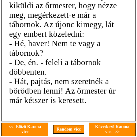
kiküldi az őrmester, hogy nézze
meg, megérkezett-e már a
tábornok. Az újonc kimegy, lát
egy embert közeledni:
- Hé, haver! Nem te vagy a
tábornok?
- De, én. - feleli a tábornok
döbbenten.
- Hát, pajtás, nem szeretnék a
bőrödben lenni! Az őrmester úr
már kétszer is keresett.
<< Előző Katona
Következő Katona
Random vicc
vicc
vicc >>