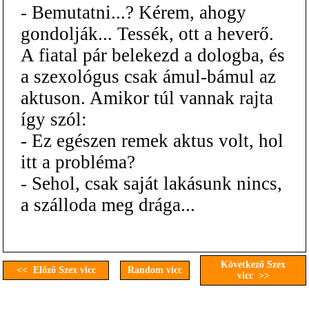
- Bemutatni...? Kérem, ahogy
gondolják... Tessék, ott a heverő.
A fiatal pár belekezd a dologba, és
a szexológus csak ámul-bámul az
aktuson. Amikor túl vannak rajta
így szól:
- Ez egészen remek aktus volt, hol
itt a probléma?
- Sehol, csak saját lakásunk nincs,
a szálloda meg drága...
Következő Szex
<< Előző Szex vicc
Random vicc
vicc >>