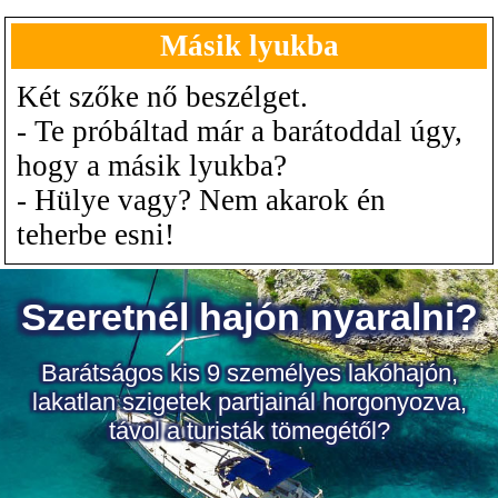
Másik lyukba
Két szőke nő beszélget.
- Te próbáltad már a barátoddal úgy,
hogy a másik lyukba?
- Hülye vagy? Nem akarok én
teherbe esni!