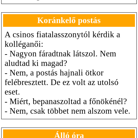
Koránkelő postás
A csinos fiatalasszonytól kérdik a
kolléganői:
- Nagyon fáradtnak látszol. Nem
aludtad ki magad?
- Nem, a postás hajnali ötkor
felébresztett. De ez volt az utolsó
eset.
- Miért, bepanaszoltad a főnökénél?
- Nem, csak többet nem alszom vele.
Álló óra