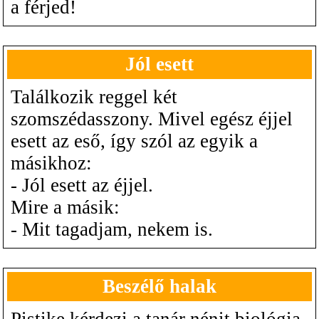
a férjed!
Jól esett
Találkozik reggel két
szomszédasszony. Mivel egész éjjel
esett az eső, így szól az egyik a
másikhoz:
- Jól esett az éjjel.
Mire a másik:
- Mit tagadjam, nekem is.
Beszélő halak
Pistike kérdezi a tanár nénit biológia