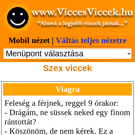
Mobil nézet |
Váltás teljes nézetre
Szex viccek
Viagra
Feleség a férjnek, reggel 9 órakor:
- Drágám, ne süssek neked egy finom
rántottát?
- Köszönöm, de nem kérek. Ez a