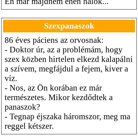
Én már majdnem éhen halok...
Szexpanaszok
86 éves páciens az orvosnak:
- Doktor úr, az a problémám, hogy
szex közben hirtelen elkezd kalapálni
a szívem, megfájdul a fejem, kiver a
víz.
- Nos, az Ön korában ez már
természetes. Mikor kezdődtek a
panaszok?
- Tegnap éjszaka háromszor, meg ma
reggel kétszer.