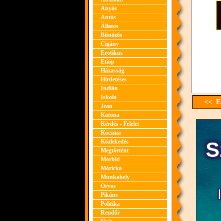
Anyós
Autós
Állatos
Bűnözős
Cigány
Erotikus
Etióp
Házasság
Hirdetéses
Indián
Iskola
<< El
Jean
Katona
Kérdés - Felelet
Kocsma
Közlekedés
Megtörtént
Morbid
Móricka
Munkahely
Orvos
Pikáns
Politika
Rendőr