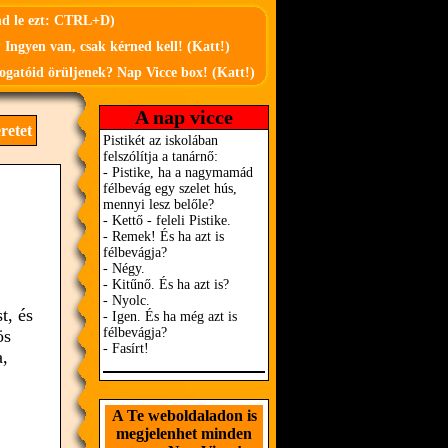
md le ezt: CTRL+D)
 Ingyen van, csak kérned kell! (Katt!)
ogatóid örüljenek? Nap Vicce box! (Katt!)
A nap vicce
retet
t, és
ös
a,
A Te weboldaladon is
megjelenhet minden