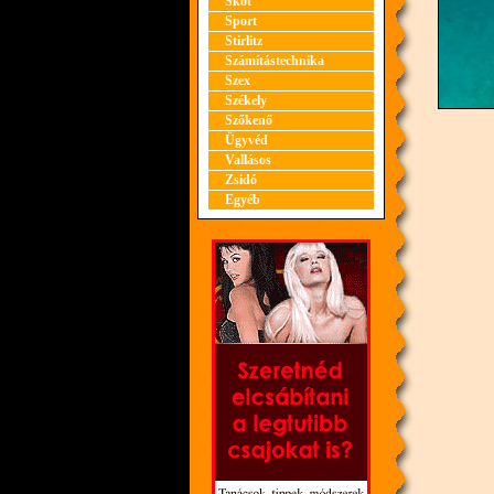
Skót
Sport
Stirlitz
Számítástechnika
Szex
Székely
Szőkenő
Ügyvéd
Vallásos
Zsidó
Egyéb