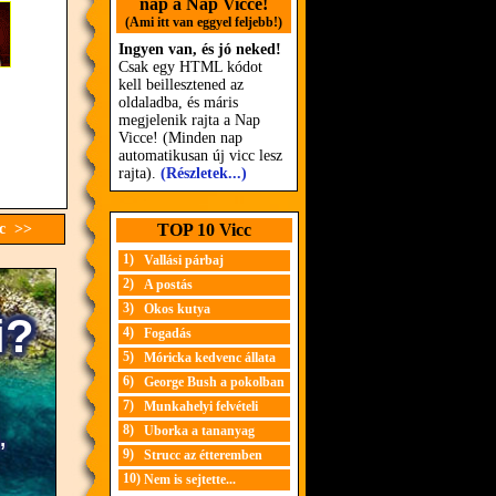
nap a Nap Vicce!
(Ami itt van eggyel feljebb!)
Ingyen van, és jó neked!
Csak egy HTML kódot
kell beillesztened az
oldaladba, és máris
megjelenik rajta a Nap
Vicce! (Minden nap
automatikusan új vicc lesz
rajta).
(Részletek...)
cc >>
TOP 10 Vicc
1)
Vallási párbaj
2)
A postás
3)
Okos kutya
4)
Fogadás
5)
Móricka kedvenc állata
6)
George Bush a pokolban
7)
Munkahelyi felvételi
8)
Uborka a tananyag
9)
Strucc az étteremben
10)
Nem is sejtette...