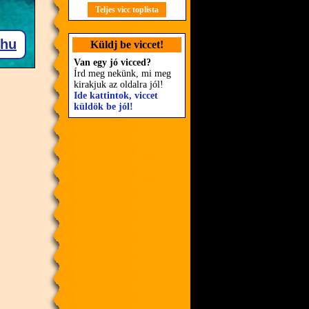
Teljes vicc toplista
Küldj be viccet!
Van egy jó vicced?
Írd meg nekünk, mi meg
kirakjuk az oldalra jól!
Ide kattintok, viccet
küldök be jól!