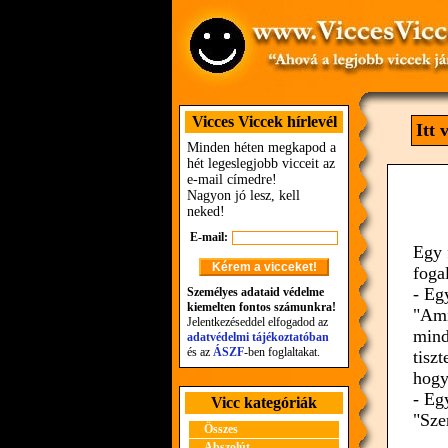
Vicces Viccek hírlevél
Itt
Minden héten megkapod a
hét legeslegjobb vicceit az
e-mail címedre!
Nagyon jó lesz, kell
neked!
E-mail:
Egy 
foga
- Eg
Személyes adataid védelme
kiemelten fontos számunkra!
"Ami
Jelentkezéseddel elfogadod az
mind
adatvédelmi tájékoztatóban
és az
ÁSZF
-ben foglaltakat.
tisz
hogy
- Eg
Vicc kategóriák
"Sze
Összes
Abszolút