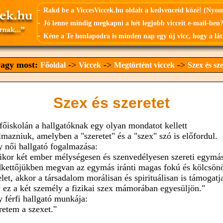
-
Rakd be a ViccesViccek.hu oldalt a kedvenceid közé! (Nyo
-
Jó lenne mindig megkapni a hét legjobb vicceit e-mail-ben?
-
Kéne a Te honlapodra is minden nap egy új vicc, hogy a lát
 vagy most:
->
->
->
Főoldal
Viccek
Megtörtént viccek
Szex és sze
Szex és szeretet
főiskolán a hallgatóknak egy olyan mondatot kellett
lmazniuk, amelyben a "szeretet" és a "szex" szó is előfordul.
y női hallgató fogalmazása:
kor két ember mélységesen és szenvedélyesen szereti egymás
kettőjükben megvan az egymás iránti magas fokú és kölcsön
telet, akkor a társadalom morálisan és spirituálisan is támogatj
 ez a két személy a fizikai szex mámorában egyesüljön."
y férfi hallgató munkája:
retem a szexet."