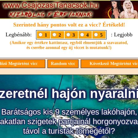
Szerinted hány pontos volt ez a vicc? Értékeld!
Legbénább:
: Legjobb
1
2
3
4
5
(Amikor egy értékre kattintasz, egyből elmentjük a szavazatod,
és cserébe azonnal egy új viccet is mutatunk!)
őző Megtörtént vicc
Random vicc
Következő Megtörtént vi