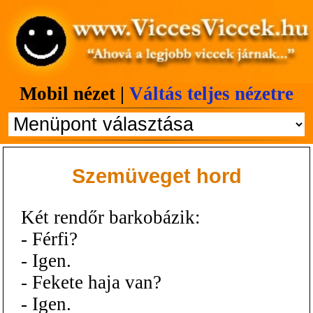
Mobil nézet |
Váltás teljes nézetre
Szemüveget hord
Két rendőr barkobázik:
- Férfi?
- Igen.
- Fekete haja van?
- Igen.