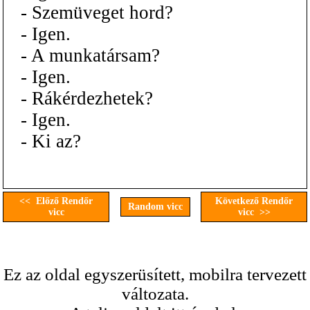
- Szemüveget hord?
- Igen.
- A munkatársam?
- Igen.
- Rákérdezhetek?
- Igen.
- Ki az?
<< Előző Rendőr
Következő Rendőr
Random vicc
vicc
vicc >>
Ez az oldal egyszerüsített, mobilra tervezett
változata.