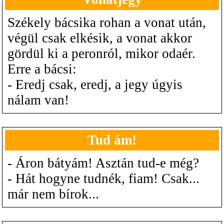
Székely bácsika rohan a vonat után,
végül csak elkésik, a vonat akkor
gördül ki a peronról, mikor odaér.
Erre a bácsi:
- Eredj csak, eredj, a jegy úgyis
nálam van!
Tud ám!
- Áron bátyám! Asztán tud-e még?
- Hát hogyne tudnék, fiam! Csak...
már nem bírok...