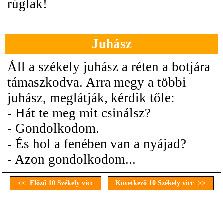
rúglak!
Juhász
Áll a székely juhász a réten a botjára
támaszkodva. Arra megy a többi
juhász, meglátják, kérdik tőle:
- Hát te meg mit csinálsz?
- Gondolkodom.
- És hol a fenében van a nyájad?
- Azon gondolkodom...
<< Előző 10 Székely vicc
Következő 10 Székely vicc >>