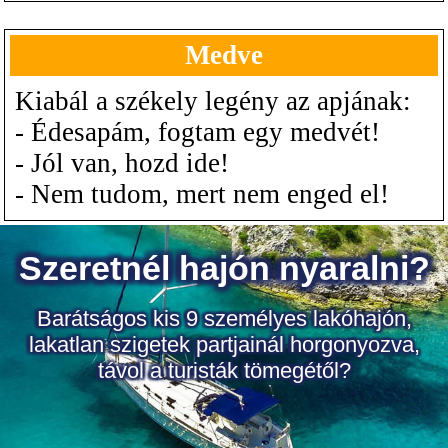
Medve
Kiabál a székely legény az apjának:
- Édesapám, fogtam egy medvét!
- Jól van, hozd ide!
- Nem tudom, mert nem enged el!