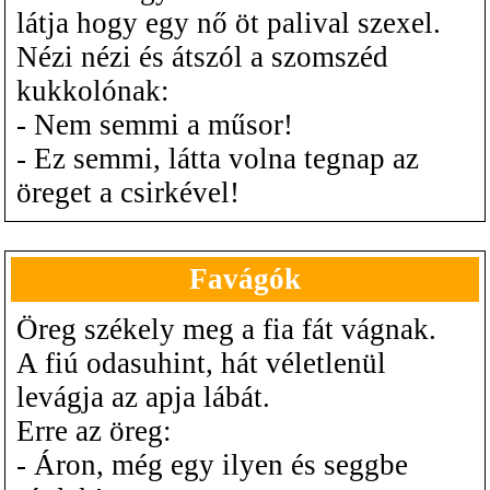
látja hogy egy nő öt palival szexel.
Nézi nézi és átszól a szomszéd
kukkolónak:
- Nem semmi a műsor!
- Ez semmi, látta volna tegnap az
öreget a csirkével!
Favágók
Öreg székely meg a fia fát vágnak.
A fiú odasuhint, hát véletlenül
levágja az apja lábát.
Erre az öreg:
- Áron, még egy ilyen és seggbe