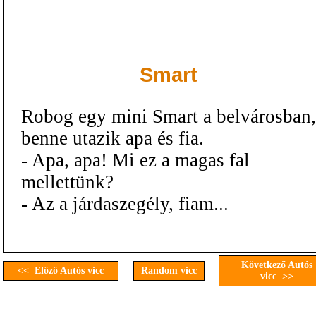
Smart
Robog egy mini Smart a belvárosban,
benne utazik apa és fia.
- Apa, apa! Mi ez a magas fal
mellettünk?
- Az a járdaszegély, fiam...
Következő Autós
<< Előző Autós vicc
Random vicc
vicc >>