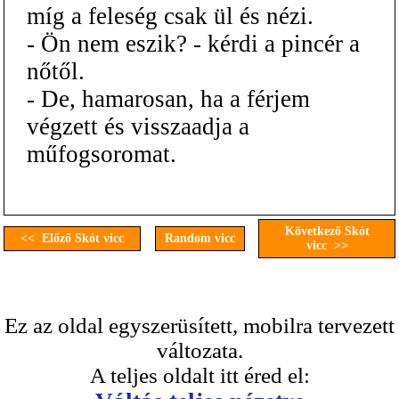
míg a feleség csak ül és nézi.
- Ön nem eszik? - kérdi a pincér a
nőtől.
- De, hamarosan, ha a férjem
végzett és visszaadja a
műfogsoromat.
Következő Skót
<< Előző Skót vicc
Random vicc
vicc >>
Ez az oldal egyszerüsített, mobilra tervezett
változata.
A teljes oldalt itt éred el: