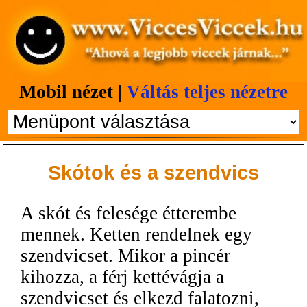
Mobil nézet |
Váltás teljes nézetre
Skótok és a szendvics
A skót és felesége étterembe
mennek. Ketten rendelnek egy
szendvicset. Mikor a pincér
kihozza, a férj kettévágja a
szendvicset és elkezd falatozni,