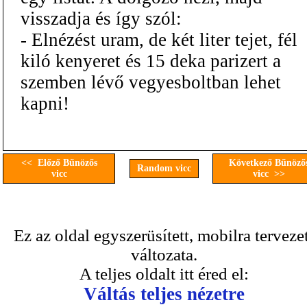
visszadja és így szól:
- Elnézést uram, de két liter tejet, fél
kiló kenyeret és 15 deka parizert a
szemben lévő vegyesboltban lehet
kapni!
<< Előző Bűnözős
Következő Bűnöző
Random vicc
vicc
vicc >>
Ez az oldal egyszerüsített, mobilra terveze
változata.
A teljes oldalt itt éred el:
Váltás teljes nézetre