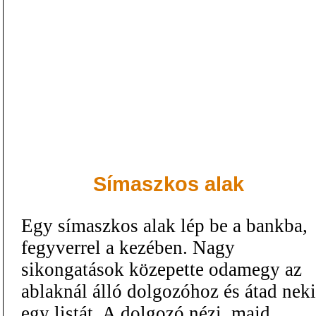
Símaszkos alak
Egy símaszkos alak lép be a bankba,
fegyverrel a kezében. Nagy
sikongatások közepette odamegy az
ablaknál álló dolgozóhoz és átad neki
egy listát. A dolgozó nézi, majd