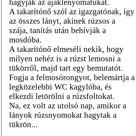
hagyják az ajaklenyomatukat.
A takarítónő szól az igazgatónak, így
az összes lányt, akinek rúzsos a
szája, tanítás után behívják a
mosdóba.
A takarítónő elmeséli nekik, hogy
milyen nehéz is a rúzst lemosni a
tükörről, majd tart egy bemutatót.
Fogja a felmosórongyot, belemártja a
legközelebbi WC kagylóba, és
elkezdi letörölni a rúzsfoltokat.
Na, ez volt az utolsó nap, amikor a
lányok rúzsnyomokat hagytak a
tükrön...