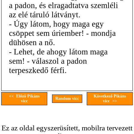
a padon, és elragadtatva szemléli
az elé táruló látványt.
- Úgy látom, hogy maga egy
csöppet sem úriember! - mondja
dühösen a nő.
- Lehet, de ahogy látom maga
sem! - válaszol a padon
terpeszkedő férfi.
<< Előző Pikáns
Következő Pikáns
Random vicc
vicc
vicc >>
Ez az oldal egyszerüsített, mobilra tervezett