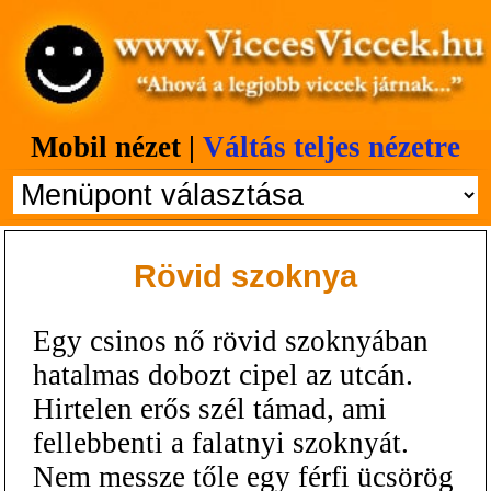
Mobil nézet |
Váltás teljes nézetre
Rövid szoknya
Egy csinos nő rövid szoknyában
hatalmas dobozt cipel az utcán.
Hirtelen erős szél támad, ami
fellebbenti a falatnyi szoknyát.
Nem messze tőle egy férfi ücsörög