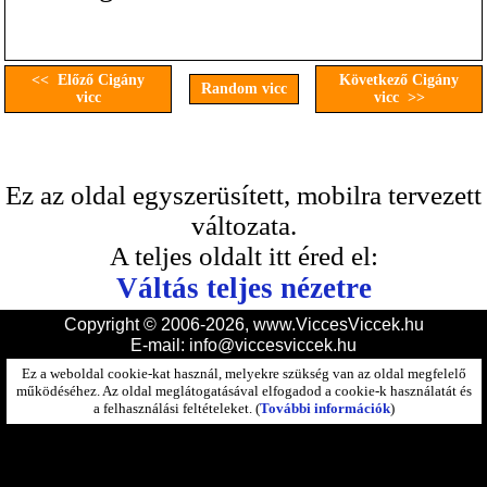
<< Előző Cigány
Következő Cigány
Random vicc
vicc
vicc >>
Ez az oldal egyszerüsített, mobilra tervezett
változata.
A teljes oldalt itt éred el:
Váltás teljes nézetre
Copyright © 2006-2026, www.ViccesViccek.hu
E-mail:
info@viccesviccek.hu
Ez a weboldal cookie-kat használ, melyekre szükség van az oldal megfelelő
működéséhez. Az oldal meglátogatásával elfogadod a cookie-k használatát és
a felhasználási feltételeket. (
További információk
)