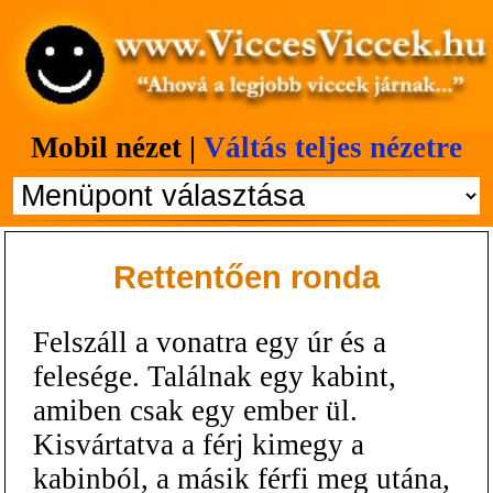
Mobil nézet |
Váltás teljes nézetre
Rettentően ronda
Felszáll a vonatra egy úr és a
felesége. Találnak egy kabint,
amiben csak egy ember ül.
Kisvártatva a férj kimegy a
kabinból, a másik férfi meg utána,