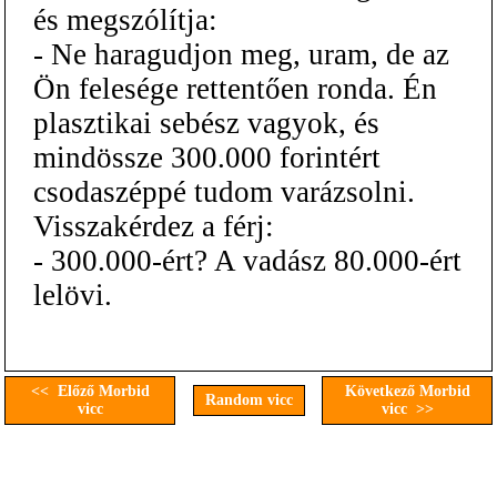
és megszólítja:
- Ne haragudjon meg, uram, de az
Ön felesége rettentően ronda. Én
plasztikai sebész vagyok, és
mindössze 300.000 forintért
csodaszéppé tudom varázsolni.
Visszakérdez a férj:
- 300.000-ért? A vadász 80.000-ért
lelövi.
<< Előző Morbid
Következő Morbid
Random vicc
vicc
vicc >>