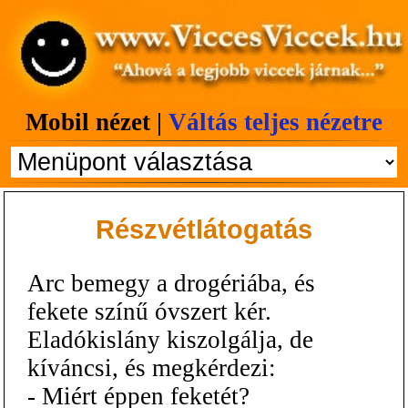
Mobil nézet |
Váltás teljes nézetre
Részvétlátogatás
Arc bemegy a drogériába, és
fekete színű óvszert kér.
Eladókislány kiszolgálja, de
kíváncsi, és megkérdezi:
- Miért éppen feketét?