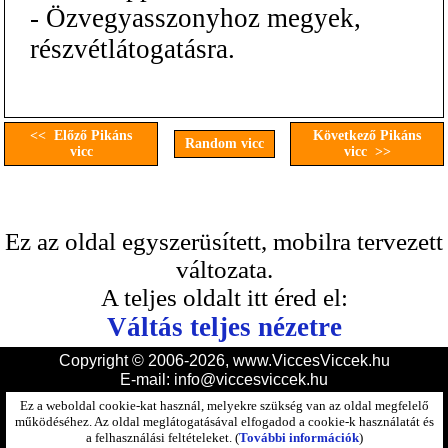
- Özvegyasszonyhoz megyek,
részvétlátogatásra.
<< Előző Pikáns
Következő Pikáns
Random vicc
vicc
vicc >>
Ez az oldal egyszerüsített, mobilra tervezett
változata.
A teljes oldalt itt éred el:
Váltás teljes nézetre
Copyright © 2006-2026, www.ViccesViccek.hu
E-mail:
info@viccesviccek.hu
Ez a weboldal cookie-kat használ, melyekre szükség van az oldal megfelelő
működéséhez. Az oldal meglátogatásával elfogadod a cookie-k használatát és
a felhasználási feltételeket. (
További információk
)