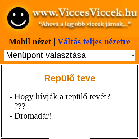
Mobil nézet |
Váltás teljes nézetre
Repülő teve
- Hogy hívják a repülő tevét?
- ???
- Dromadár!