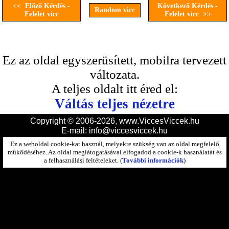
<< Előző Kérdés -
Következő Kérdés -
Random vicc
Felelet vicc
Felelet vicc >>
Ez az oldal egyszerüsített, mobilra tervezett
változata.
A teljes oldalt itt éred el:
Váltás teljes nézetre
Copyright © 2006-2026, www.ViccesViccek.hu
E-mail:
info@viccesviccek.hu
Ez a weboldal cookie-kat használ, melyekre szükség van az oldal megfelelő
működéséhez. Az oldal meglátogatásával elfogadod a cookie-k használatát és
a felhasználási feltételeket. (
További információk
)