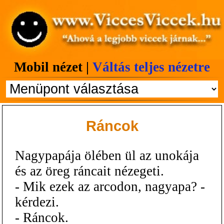
Mobil nézet |
Váltás teljes nézetre
Ráncok
Nagypapája ölében ül az unokája
és az öreg ráncait nézegeti.
- Mik ezek az arcodon, nagyapa? -
kérdezi.
- Ráncok.