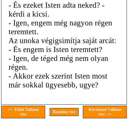
- És ezeket Isten adta neked? -
kérdi a kicsi.
- Igen, engem még nagyon régen
teremtett.
Az unoka végigsimítja saját arcát:
- És engem is Isten teremtett?
- Igen, de téged még nem olyan
régen.
- Akkor ezek szerint Isten most
már sokkal ügyesebb, ugye?
<< Előző Vallásos
Következő Vallásos
Random vicc
vicc
vicc >>