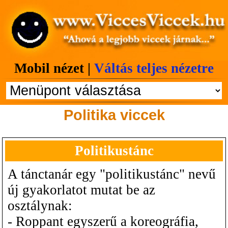
Mobil nézet |
Váltás teljes nézetre
Politika viccek
Politikustánc
A tánctanár egy "politikustánc" nevű
új gyakorlatot mutat be az
osztálynak:
- Roppant egyszerű a koreográfia,