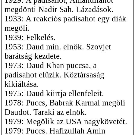
megdönti Nadir Sah. Lázadások.
1933: A reakciós padisahot egy diák
megöli.
1939: Felkelés.
1953: Daud min. elnök. Szovjet
barátság kezdete.
1973: Daud Khan puccsa, a
padisahot elűzik. Köztársaság
kikiáltása.
1975: Daud kiirtja ellenfeleit.
1978: Puccs, Babrak Karmal megöli
Daudot. Taraki az elnök.
1979: Megölik az USA nagykövetét.
1979: Puccs. Hafizullah Amin