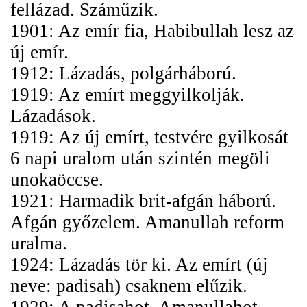
fellázad. Száműzik.
1901: Az emír fia, Habibullah lesz az
új emír.
1912: Lázadás, polgárháború.
1919: Az emírt meggyilkolják.
Lázadások.
1919: Az új emírt, testvére gyilkosát
6 napi uralom után szintén megöli
unokaöccse.
1921: Harmadik brit-afgán háború.
Afgán győzelem. Amanullah reform
uralma.
1924: Lázadás tör ki. Az emírt (új
neve: padisah) csaknem elűzik.
1929: A padisahot, Amanullahot