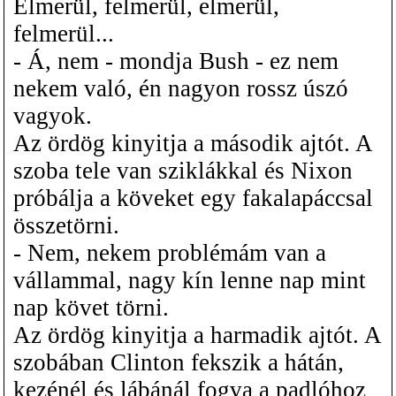
Elmerül, felmerül, elmerül,
felmerül...
- Á, nem - mondja Bush - ez nem
nekem való, én nagyon rossz úszó
vagyok.
Az ördög kinyitja a második ajtót. A
szoba tele van sziklákkal és Nixon
próbálja a köveket egy fakalapáccsal
összetörni.
- Nem, nekem problémám van a
vállammal, nagy kín lenne nap mint
nap követ törni.
Az ördög kinyitja a harmadik ajtót. A
szobában Clinton fekszik a hátán,
kezénél és lábánál fogva a padlóhoz