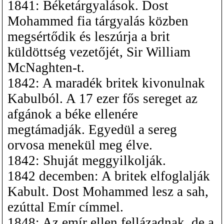
1841: Béketárgyalások. Dost
Mohammed fia tárgyalás közben
megsértődik és leszúrja a brit
küldöttség vezetőjét, Sir William
McNaghten-t.
1842: A maradék britek kivonulnak
Kabulból. A 17 ezer fős sereget az
afgánok a béke ellenére
megtámadják. Egyedül a sereg
orvosa menekül meg élve.
1842: Shuját meggyilkolják.
1842 decemben: A britek elfoglalják
Kabult. Dost Mohammed lesz a sah,
ezúttal Emír címmel.
1848: Az emír ellen fellázadnak, de a