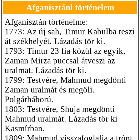
Afganisztáni történelem
Afganisztán történelme:
1773: Az új sah, Timur Kabulba teszi
át székhelyét. Lázadás tör ki.
1793: Timur 23 fia közül az egyik,
Zaman Mirza puccsal átveszi az
uralmat. Lázadás tör ki.
1799: Testvére, Mahmud megdönti
Zaman uralmát és megöli.
Polgárháború.
1803: Testvére, Shuja megdönti
Mahmud uralmát. Lázadás tör ki
Kasmírban.
1809: Mahmud visszafoglalja a trónt.