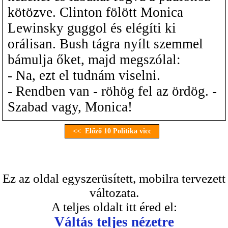
kötözve. Clinton fölött Monica
Lewinsky guggol és elégíti ki
orálisan. Bush tágra nyílt szemmel
bámulja őket, majd megszólal:
- Na, ezt el tudnám viselni.
- Rendben van - röhög fel az ördög. -
Szabad vagy, Monica!
<< Előző 10 Politika vicc
Ez az oldal egyszerüsített, mobilra tervezett
változata.
A teljes oldalt itt éred el:
Váltás teljes nézetre