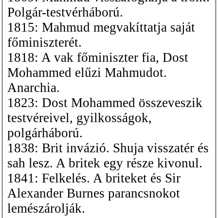
Polgár-testvérháború.
1815: Mahmud megvakíttatja saját
főminiszterét.
1818: A vak főminiszter fia, Dost
Mohammed elűzi Mahmudot.
Anarchia.
1823: Dost Mohammed összeveszik
testvéreivel, gyilkosságok,
polgárháború.
1838: Brit invázió. Shuja visszatér és
sah lesz. A britek egy része kivonul.
1841: Felkelés. A briteket és Sir
Alexander Burnes parancsnokot
lemészárolják.