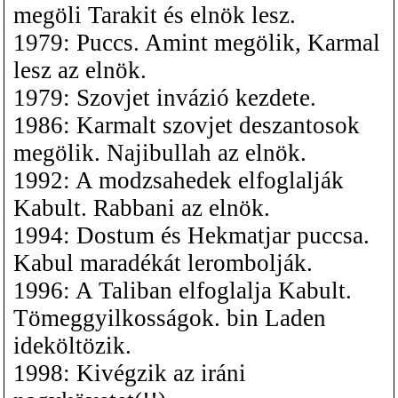
megöli Tarakit és elnök lesz.
1979: Puccs. Amint megölik, Karmal
lesz az elnök.
1979: Szovjet invázió kezdete.
1986: Karmalt szovjet deszantosok
megölik. Najibullah az elnök.
1992: A modzsahedek elfoglalják
Kabult. Rabbani az elnök.
1994: Dostum és Hekmatjar puccsa.
Kabul maradékát lerombolják.
1996: A Taliban elfoglalja Kabult.
Tömeggyilkosságok. bin Laden
ideköltözik.
1998: Kivégzik az iráni