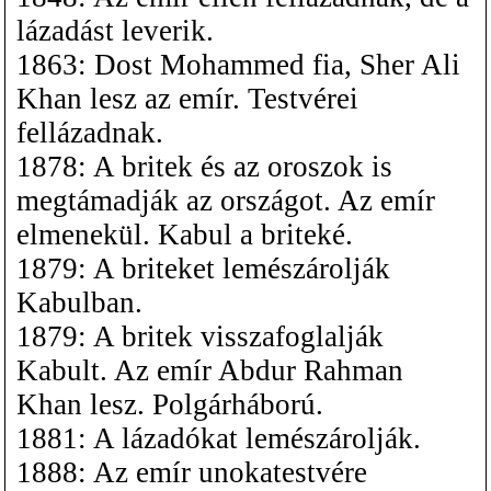
lázadást leverik.
1863: Dost Mohammed fia, Sher Ali
Khan lesz az emír. Testvérei
fellázadnak.
1878: A britek és az oroszok is
megtámadják az országot. Az emír
elmenekül. Kabul a briteké.
1879: A briteket lemészárolják
Kabulban.
1879: A britek visszafoglalják
Kabult. Az emír Abdur Rahman
Khan lesz. Polgárháború.
1881: A lázadókat lemészárolják.
1888: Az emír unokatestvére