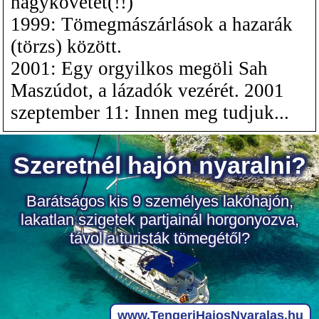
nagykövetet(!!)
1999: Tömegmászárlások a hazarák
(törzs) között.
2001: Egy orgyilkos megöli Sah
Maszúdot, a lázadók vezérét. 2001
szeptember 11: Innen meg tudjuk...